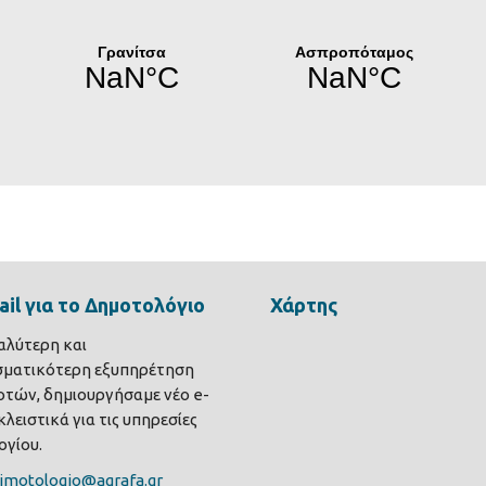
il για το Δημοτολόγιο
Χάρτης
καλύτερη και
σματικότερη εξυπηρέτηση
τών, δημιουργήσαμε νέο e-
λειστικά για τις υπηρεσίες
γίου.
imotologio@agrafa.gr