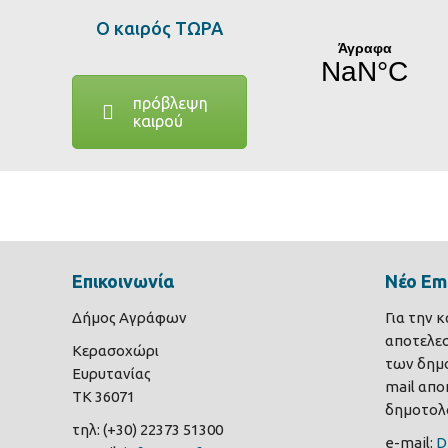
Ο καιρός ΤΩΡΑ
πρόβλεψη
καιρού
Επικοινωνία
Νέο Ema
Δήμος Αγράφων
Για την 
αποτελε
Κερασοχώρι
των δημο
Ευρυτανίας
mail αποκ
ΤΚ 36071
δημοτολο
τηλ: (+30) 22373 51300
e-mail:
D