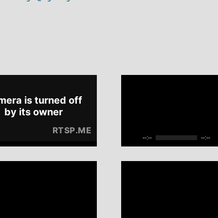
--:--
--:--