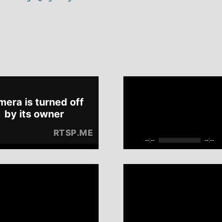
--:--
--:--