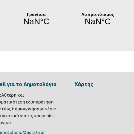
il για το Δημοτολόγιο
Χάρτης
καλύτερη και
σματικότερη εξυπηρέτηση
τών, δημιουργήσαμε νέο e-
λειστικά για τις υπηρεσίες
γίου.
imotologio@agrafa.gr