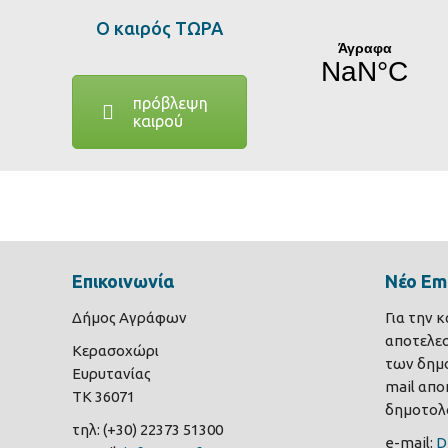
Ο καιρός ΤΩΡΑ
πρόβλεψη
καιρού
Επικοινωνία
Νέο Ema
Δήμος Αγράφων
Για την 
αποτελε
Κερασοχώρι
των δημο
Ευρυτανίας
mail αποκ
ΤΚ 36071
δημοτολο
τηλ: (+30) 22373 51300
e-mail:
D