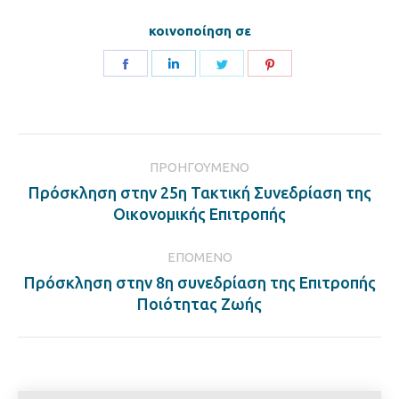
κοινοποίηση σε
Share
Share
Share
Share
on
on
on
on
Facebook
LinkedIn
Twitter
Pinterest
Post
ΠΡΟΗΓΟΎΜΕΝΟ
navigation
Πρόσκληση στην 25η Τακτική Συνεδρίαση της
Previous
Οικονομικής Επιτροπής
post:
ΕΠΌΜΕΝΟ
Πρόσκληση στην 8η συνεδρίαση της Επιτροπής
Next
Ποιότητας Ζωής
post: