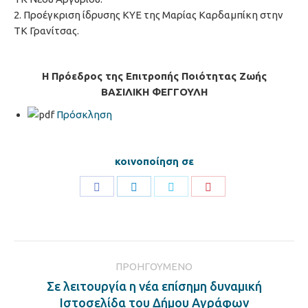
2. Προέγκριση ίδρυσης ΚΥΕ της Μαρίας Καρδαμπίκη στην
ΤΚ Γρανίτσας.
Η Πρόεδρος της Επιτροπής Ποιότητας Ζωής
ΒΑΣΙΛΙΚΗ ΦΕΓΓΟΥΛΗ
Πρόσκληση
κοινοποίηση σε
Share
Share
Share
Share
on
on
on
on
Facebook
LinkedIn
Twitter
Pinterest
Post
ΠΡΟΗΓΟΎΜΕΝΟ
navigation
Σε λειτουργία η νέα επίσημη δυναμική
Previous
Ιστοσελίδα του Δήμου Αγράφων
post: