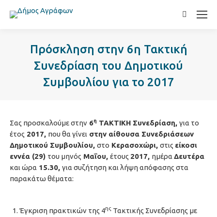
Search:
Πρόσκληση στην 6η Τακτική
Συνεδρίαση του Δημοτικού
Συμβουλίου για το 2017
η
Σας προσκαλούμε στην
6
ΤΑΚΤΙΚΗ Συνεδρίαση,
για το
έτος
2017,
που θα γίνει
στην αίθουσα Συνεδριάσεων
Δημοτικού Συμβουλίου,
στο
Κερασοχώρι,
στις
είκοσι
εννέα (29)
του μηνός
Μαΐου,
έτους
2017,
ημέρα
Δευτέρα
και ώρα
15.30,
για συζήτηση και λήψη απόφασης στα
παρακάτω θέματα:
ης
Έγκριση πρακτικών της 4
Τακτικής Συνεδρίασης με