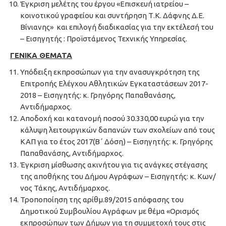
Έγκριση μελέτης του έργου «Επισκευή ιατρείου –
κοινοτικού γραφείου και συντήρηση Τ.Κ. Δάφνης Δ.Ε.
Βίνιανης» και επιλογή διαδικασίας για την εκτέλεσή του
– Εισηγητής : Προϊστάμενος Τεχνικής Υπηρεσίας.
ΓΕΝΙΚΑ ΘΕΜΑΤΑ
Υπόδειξη εκπροσώπων για την ανασυγκρότηση της
Επιτροπής Ελέγχου Αθλητικών Εγκαταστάσεων 2017-
2018 – Εισηγητής: κ. Γρηγόρης Παπαθανάσης,
Αντιδήμαρχος.
Αποδοχή και κατανομή ποσού 30.330,00 ευρώ για την
κάλυψη λειτουργικών δαπανών των σχολείων από τους
ΚΑΠ για το έτος 2017(Β΄ Δόση) – Εισηγητής: κ. Γρηγόρης
Παπαθανάσης, Αντιδήμαρχος.
Έγκριση μίσθωσης ακινήτου για τις ανάγκες στέγασης
της αποθήκης του Δήμου Αγράφων – Εισηγητής: κ. Κων/
νος Τάκης, Αντιδήμαρχος.
Τροποποίηση της αρίθμ.89/2015 απόφασης του
Δημοτικού Συμβουλίου Αγράφων με θέμα «Ορισμός
εκπροσώπων των Δήμων για τη συμμετοχή τους στις