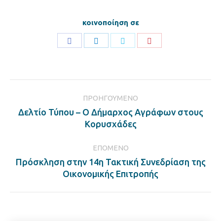
κοινοποίηση σε
Share
Share
Share
Share
on
on
on
on
Facebook
LinkedIn
Twitter
Pinterest
Post
ΠΡΟΗΓΟΎΜΕΝΟ
navigation
Δελτίο Τύπου – Ο Δήμαρχος Αγράφων στους
Previous
Κορυσχάδες
post:
ΕΠΌΜΕΝΟ
Πρόσκληση στην 14η Τακτική Συνεδρίαση της
Next
Οικονομικής Επιτροπής
post: