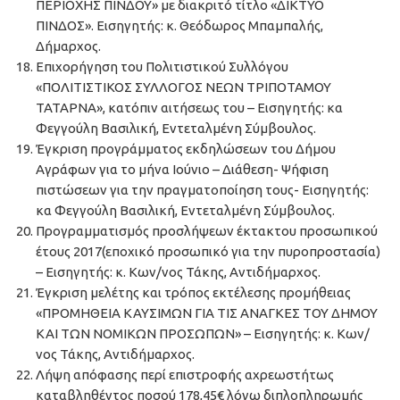
ΠΕΡΙΟΧΗΣ ΠΙΝΔΟΥ» με διακριτό τίτλο «ΔΙΚΤΥΟ
ΠΙΝΔΟΣ». Εισηγητής: κ. Θεόδωρος Μπαμπαλής,
Δήμαρχος.
Επιχορήγηση του Πολιτιστικού Συλλόγου
«ΠΟΛΙΤΙΣΤΙΚΟΣ ΣΥΛΛΟΓΟΣ ΝΕΩΝ ΤΡΙΠΟΤΑΜΟΥ
ΤΑΤΑΡΝΑ», κατόπιν αιτήσεως του – Εισηγητής: κα
Φεγγούλη Βασιλική, Εντεταλμένη Σύμβουλος.
Έγκριση προγράμματος εκδηλώσεων του Δήμου
Αγράφων για το μήνα Ιούνιο – Διάθεση- Ψήφιση
πιστώσεων για την πραγματοποίηση τους- Εισηγητής:
κα Φεγγούλη Βασιλική, Εντεταλμένη Σύμβουλος.
Προγραμματισμός προσλήψεων έκτακτου προσωπικού
έτους 2017(εποχικό προσωπικό για την πυροπροστασία)
– Εισηγητής: κ. Κων/νος Τάκης, Αντιδήμαρχος.
Έγκριση μελέτης και τρόπος εκτέλεσης προμήθειας
«ΠΡΟΜΗΘΕΙΑ ΚΑΥΣΙΜΩΝ ΓΙΑ ΤΙΣ ΑΝΑΓΚΕΣ ΤΟΥ ΔΗΜΟΥ
ΚΑΙ ΤΩΝ ΝΟΜΙΚΩΝ ΠΡΟΣΩΠΩΝ» – Εισηγητής: κ. Κων/
νος Τάκης, Αντιδήμαρχος.
Λήψη απόφασης περί επιστροφής αχρεωστήτως
καταβληθέντος ποσού 178,45€ λόγω διπλοπληρωμής