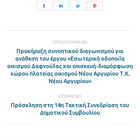
Share
Share
Share
Share
on
on
on
on
Facebook
LinkedIn
Twitter
Pinterest
Post
ΠΡΟΗΓΟΎΜΕΝΟ
navigation
Προκήρυξη συνοπτικού διαγωνισμού για
ανάθεση του έργου «Εσωτερική οδοποιΐα
Previous
οικισμού Δαφνούλας και επισκευή-διαμόρφωση
post:
χώρου πλατείας οικισμού Νέου Αργυρίου Τ.Κ.
Νέου Αργυρίου»
ΕΠΌΜΕΝΟ
Πρόσκληση στη 14η Τακτική Συνεδρίαση του
Next
Δημοτικού Συμβουλίου
post: