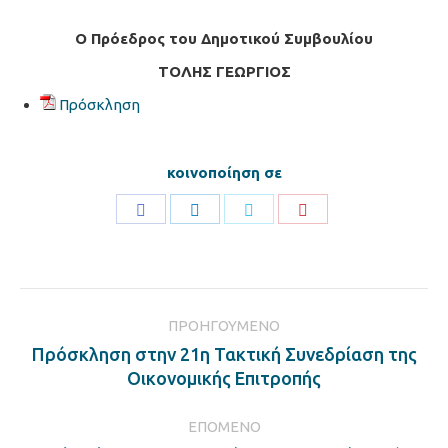
Ο Πρόεδρος του Δημοτικού Συμβουλίου
ΤΟΛΗΣ ΓΕΩΡΓΙΟΣ
Πρόσκληση
κοινοποίηση σε
Share
Share
Share
Share
on
on
on
on
Facebook
LinkedIn
Twitter
Pinterest
Post
ΠΡΟΗΓΟΎΜΕΝΟ
navigation
Πρόσκληση στην 21η Τακτική Συνεδρίαση της
Previous
Οικονομικής Επιτροπής
post:
ΕΠΌΜΕΝΟ