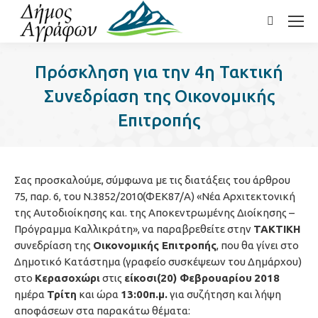
Search:
Πρόσκληση για την 4η Τακτική
Συνεδρίαση της Οικονομικής
Επιτροπής
Σας προσκαλούμε, σύμφωνα με τις διατάξεις του άρθρου
75, παρ. 6, του Ν.3852/2010(ΦΕΚ87/Α) «Νέα Αρχιτεκτονική
της Αυτοδιοίκησης και. της Αποκεντρωμένης Διοίκησης –
Πρόγραμμα Καλλικράτη», να παραβρεθείτε στην
ΤΑΚΤΙΚΗ
συνεδρίαση της
Οικονομικής Επιτροπής
, που θα γίνει στο
Δημοτικό Κατάστημα (γραφείο συσκέψεων του Δημάρχου)
στο
Κερασοχώρι
στις
είκοσι(20) Φεβρουαρίου
2018
ημέρα
Τρίτη
και ώρα
13:00π.μ.
για συζήτηση και λήψη
αποφάσεων στα παρακάτω θέματα: