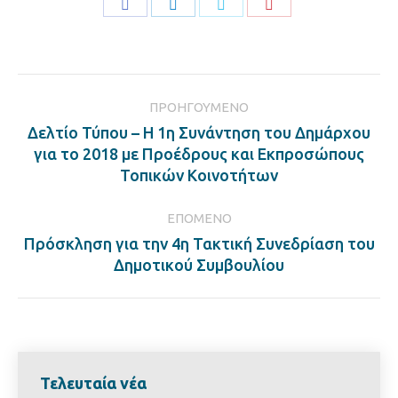
Share
Share
Share
Share
on
on
on
on
Facebook
LinkedIn
Twitter
Pinterest
Post
ΠΡΟΗΓΟΎΜΕΝΟ
navigation
Δελτίο Τύπου – Η 1η Συνάντηση του Δημάρχου
Previous
για το 2018 με Προέδρους και Εκπροσώπους
post:
Τοπικών Κοινοτήτων
ΕΠΌΜΕΝΟ
Πρόσκληση για την 4η Τακτική Συνεδρίαση του
Next
Δημοτικού Συμβουλίου
post:
Τελευταία νέα