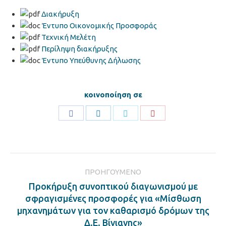
Διακήρυξη
Έντυπο Οικονομικής Προσφοράς
Τεχνική Μελέτη
Περίληψη διακήρυξης
Έντυπο Υπεύθυνης Δήλωσης
κοινοποίηση σε
Share
Share
Share
Share
on
on
on
on
Facebook
LinkedIn
Twitter
Pinterest
Post
ΠΡΟΗΓΟΎΜΕΝΟ
navigation
Προκήρυξη συνοπτικού διαγωνισμού με
σφραγισμένες προσφορές για «Μίσθωση
Previous
μηχανημάτων για τον καθαρισμό δρόμων της
post:
Δ.Ε. Βίνιανης»