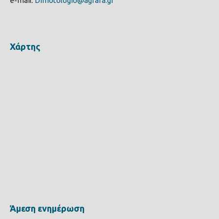
e-mail:
Dimotologio@agrafa.gr
Χάρτης
Άμεση ενημέρωση