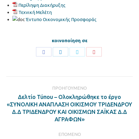
Περίληψη Διακήρυξης
Τεχνική Μελέτη
Έντυπο Οικονομικής Προσφοράς
κοινοποίηση σε
Share
Share
Share
Share
on
on
on
on
Facebook
LinkedIn
Twitter
Pinterest
Post
ΠΡΟΗΓΟΎΜΕΝΟ
navigation
Δελτίο Τύπου – Ολοκληρώθηκε το έργο
«ΣΥΝΟΛΙΚΗ ΑΝΑΠΛΑΣΗ ΟΙΚΙΣΜΟΥ ΤΡΙΔΕΝΔΡΟΥ
Previous
Δ.Δ ΤΡΙΔΕΝΔΡΟΥ ΚΑΙ ΟΙΚΙΣΜΩΝ ΣΑΪΚΑΣ Δ.Δ
post:
ΑΓΡΑΦΩΝ»
ΕΠΌΜΕΝΟ