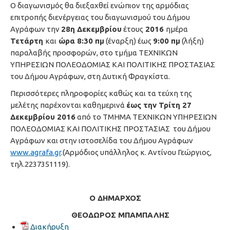
Ο διαγωνισμός θα διεξαχθεί ενώπιον της αρμόδιας
επιτροπής διενέργειας του διαγωνισμού του Δήμου
Αγράφων την
28η Δεκεμβρίου
έτους
2016
ημέρα
Τετάρτη
και
ώρα 8:30 πμ
(έναρξη) έως
9:00 πμ
(λήξη)
παραλαβής προσφορών, στο τμήμα ΤΕΧΝΙΚΩΝ
ΥΠΗΡΕΣΙΩΝ ΠΟΛΕΟΔΟΜΙΑΣ ΚΑΙ ΠΟΛΙΤΙΚΗΣ ΠΡΟΣΤΑΣΙΑΣ
του Δήμου Αγράφων, στη Δυτική Φραγκίστα.
Περισσότερες πληροφορίες καθώς και τα τεύχη της
μελέτης παρέχονται καθημερινά
έως την Τρίτη 27
Δεκεμβρίου 2016
από το ΤΜΗΜΑ ΤΕΧΝΙΚΩΝ ΥΠΗΡΕΣΙΩΝ
ΠΟΛΕΟΔΟΜΙΑΣ ΚΑΙ ΠΟΛΙΤΙΚΗΣ ΠΡΟΣΤΑΣΙΑΣ του Δήμου
Αγράφων και στην ιστοσελίδα του Δήμου Αγράφων
www.agrafa.gr
.(Αρμόδιος υπάλληλος κ. Αντίνου Γεώργιος,
τηλ.2237351119).
Ο ΔΗΜΑΡΧΟΣ
ΘΕΟΔΩΡΟΣ ΜΠΑΜΠΑΛΗΣ
Διακήρυξη