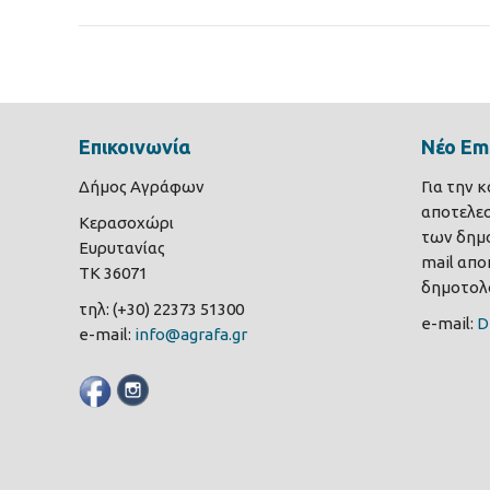
Επικοινωνία
Νέο Ema
Δήμος Αγράφων
Για την 
αποτελε
Κερασοχώρι
των δημο
Ευρυτανίας
mail αποκ
ΤΚ 36071
δημοτολο
τηλ: (+30) 22373 51300
e-mail:
D
e-mail:
info@agrafa.gr