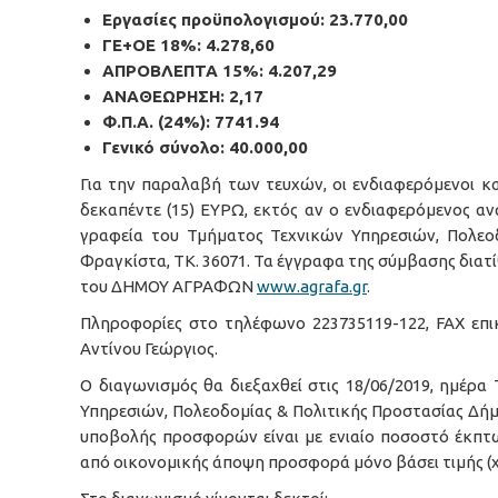
Εργασίες προϋπολογισμού: 23.770,00
ΓΕ+ΟΕ 18%: 4.278,60
ΑΠΡΟΒΛΕΠΤΑ 15%: 4.207,29
ΑΝΑΘΕΩΡΗΣΗ: 2,17
Φ.Π.Α. (24%): 7741.94
Γενικό σύνολο: 40.000,00
Για την παραλαβή των τευχών, οι ενδιαφερόμενοι 
δεκαπέντε (15) ΕΥΡΩ, εκτός αν ο ενδιαφερόμενος α
γραφεία του Τμήματος Τεχνικών Υπηρεσιών, Πολεο
Φραγκίστα, ΤΚ. 36071. Τα έγγραφα της σύμβασης διατί
του ΔΗΜΟΥ ΑΓΡΑΦΩΝ
www.agrafa.gr
.
Πληροφορίες στο τηλέφωνο 223735119-122, FAX επικ
Αντίνου Γεώργιος.
Ο διαγωνισµός θα διεξαχθεί στις 18/06/2019, ηµέρα
Υπηρεσιών, Πολεοδομίας & Πολιτικής Προστασίας Δή
υποβολής προσφορών είναι µε ενιαίο ποσοστό έκπτ
από οικονοµικής άποψη προσφορά µόνο βάσει τιµής (χ