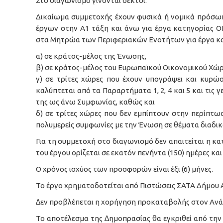
Στο διαγωνισµό γίνονται δεκτοί:
Δικαίωμα συμμετοχής έχουν φυσικά ή νομικά πρόσω
έργων στην Α1 τάξη και άνω για έργα κατηγορίας 
στα Μητρώα των Περιφεριακών Ενοτήτων για έργα κα
α) σε κράτος-μέλος της Ένωσης,
β) σε κράτος-μέλος του Ευρωπαϊκού Οικονομικού Χώρου
γ) σε τρίτες χώρες που έχουν υπογράψει και κυρώ
καλύπτεται από τα Παραρτήματα 1, 2, 4 και 5 και τις
της ως άνω Συμφωνίας, καθώς και
δ) σε τρίτες χώρες που δεν εμπίπτουν στην περίπτω
πολυμερείς συμφωνίες με την Ένωση σε θέματα διαδ
Για τη συµµετοχή στο διαγωνισµό δεν απαιτείται η κ
του έργου ορίζεται σε εκατόν πενήντα (150) ημέρες κα
Ο χρόνος ισχύος των προσφορών είναι έξι (6) µήνες.
Το έργο χρηµατοδοτείται από Πιστώσεις ΣΑΤΑ Δήμου
∆εν προβλέπεται η χορήγηση προκαταβολής στον Ανά
Το αποτέλεσµα της ∆ηµοπρασίας θα εγκριθεί από την