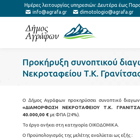
Ημέρες λειτουργίας υπηρεσιών: Δευτέρα έως Παρασ
info@agrafa.gr
dimotologio@agrafa.gr
Προκήρυξη συνοπτικού διαγ
Νεκροταφείου Τ.Κ. Γρανίτσα
Ο ∆ήµος Αγράφων προκηρύσσει συνοπτικό διαγωνι
«ΔΙΑΜΟΡΦΩΣΗ ΝΕΚΡΟΤΑΦΕΙΟΥ Τ.Κ. ΓΡΑΝΙΤΣΑΣ
40.000,00 €
µε ΦΠΑ (24%).
Το έργο ανήκει στη κατηγορία ΟΙΚΟΔΟΜΙΚΑ.
Ο Προϋπολογισµός της µελέτης αναλύεται ως εξής :