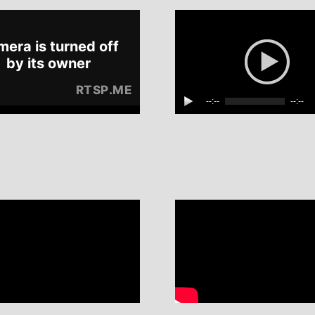
--:--
--:--