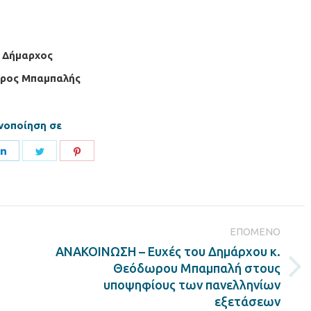
 Δήμαρχος
ρος Μπαμπαλής
νοποίηση σε
Share
Share
Share
on
on
on
ook
LinkedIn
Twitter
Pinterest
ΕΠΌΜΕΝΟ
ΑΝΑΚΟΙΝΩΣΗ – Ευχές του Δημάρχου κ.
Θεόδωρου Μπαμπαλή στους
Next
υποψηφίους των πανελληνίων
post:
εξετάσεων