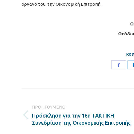
όργανο του, την Οικονοµική Επιτροπή.
O
Θεόδω
κοι
Share
on
Faceb
Post
navigation
ΠΡΟΗΓΟΎΜΕΝΟ
Πρόσκληση για την 16η ΤΑΚΤΙΚΗ
Previous
Συνεδρίαση της Οικονομικής Επιτροπής
post: