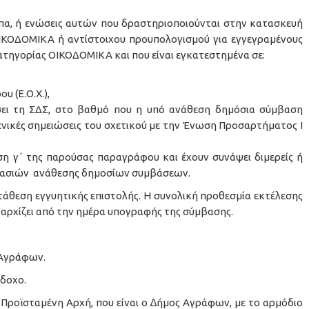
πα, ή ενώσεις αυτών που δραστηριοποιούνται στην κατασκευή
ΟΙΚΟΔΟΜΙΚΑ ή αντίστοιχου προυπολογισμού για εγγεγραμένους
τηγορίας ΟΙΚΟΔΟΜΙΚΑ και που είναι εγκατεστημένα σε:
 (Ε.Ο.Χ.),
σει τη ΣΔΣ, στο βαθμό που η υπό ανάθεση δημόσια σύμβαση
 γενικές σημειώσεις του σχετικού με την Ένωση Προσαρτήματος I
ση γ΄ της παρούσας παραγράφου και έχουν συνάψει διμερείς ή
ικασιών ανάθεσης δημοσίων συμβάσεων.
ατάθεση εγγυητικής επιστολής. Η συνολική προθεσµία εκτέλεσης
ι αρχίζει από την ηµέρα υπογραφής της σύµβασης.
 Αγράφων.
δοχο.
 Προϊσταμένη Αρχή, που είναι ο ∆ήµος Αγράφων, µε το αρµόδιο