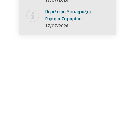
Περίληψη Διακήρυξης –
Γέφυρα Σαμαρίoυ
17/07/2026