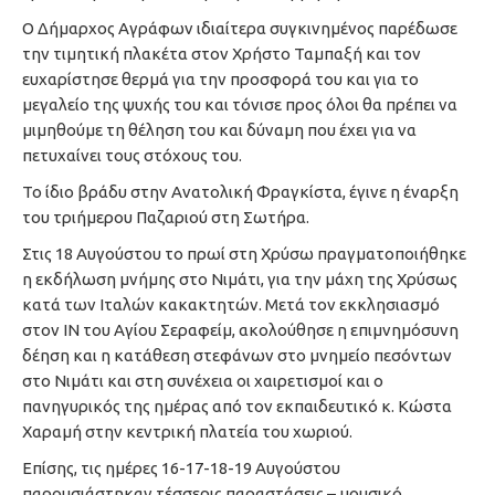
Ο Δήμαρχος Αγράφων ιδιαίτερα συγκινημένος παρέδωσε
την τιμητική πλακέτα στον Χρήστο Ταμπαξή και τον
ευχαρίστησε θερμά για την προσφορά του και για το
μεγαλείο της ψυχής του και τόνισε προς όλοι θα πρέπει να
μιμηθούμε τη θέληση του και δύναμη που έχει για να
πετυχαίνει τους στόχους του.
Το ίδιο βράδυ στην Ανατολική Φραγκίστα, έγινε η έναρξη
του τριήμερου Παζαριού στη Σωτήρα.
Στις 18 Αυγούστου το πρωί στη Χρύσω πραγματοποιήθηκε
η εκδήλωση μνήμης στο Νιμάτι, για την μάχη της Χρύσως
κατά των Ιταλών κακακτητών. Μετά τον εκκλησιασμό
στον ΙΝ του Αγίου Σεραφείμ, ακολούθησε η επιμνημόσυνη
δέηση και η κατάθεση στεφάνων στο μνημείο πεσόντων
στο Νιμάτι και στη συνέχεια οι χαιρετισμοί και ο
πανηγυρικός της ημέρας από τον εκπαιδευτικό κ. Κώστα
Χαραμή στην κεντρική πλατεία του χωριού.
Επίσης, τις ημέρες 16-17-18-19 Αυγούστου
παρουσιάστηκαν τέσσερις παραστάσεις – μουσικό