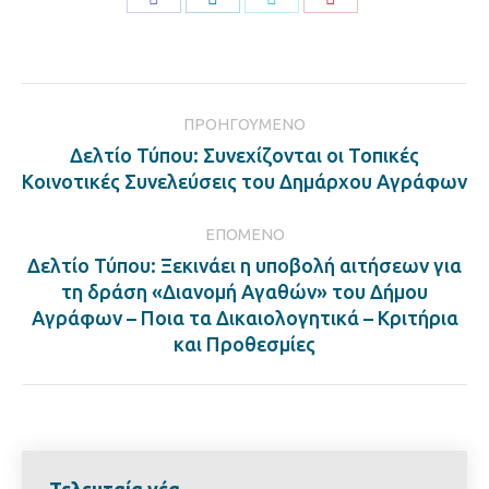
on
on
on
on
Facebook
LinkedIn
Twitter
Pinterest
Post
ΠΡΟΗΓΟΎΜΕΝΟ
navigation
Δελτίο Τύπου: Συνεχίζονται οι Τοπικές
Previous
Κοινοτικές Συνελεύσεις του Δημάρχου Αγράφων
post:
ΕΠΌΜΕΝΟ
Δελτίο Τύπου: Ξεκινάει η υποβολή αιτήσεων για
τη δράση «Διανομή Αγαθών» του Δήμου
Next
Αγράφων – Ποια τα Δικαιολογητικά – Κριτήρια
post:
και Προθεσμίες