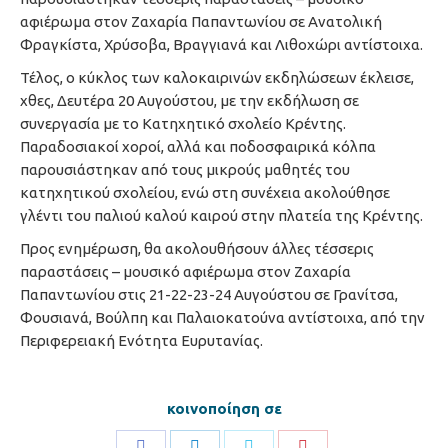
αφιέρωμα στον Ζαχαρία Παπαντωνίου σε Ανατολική
Φραγκίστα, Χρύσοβα, Βραγγιανά και Λιθοχώρι αντίστοιχα.
Τέλος, ο κύκλος των καλοκαιρινών εκδηλώσεων έκλεισε,
χθες, Δευτέρα 20 Αυγούστου, με την εκδήλωση σε
συνεργασία με το Κατηχητικό σχολείο Κρέντης.
Παραδοσιακοί χοροί, αλλά και ποδοσφαιρικά κόλπα
παρουσιάστηκαν από τους μικρούς μαθητές του
κατηχητικού σχολείου, ενώ στη συνέχεια ακολούθησε
γλέντι του παλιού καλού καιρού στην πλατεία της Κρέντης.
Προς ενημέρωση, θα ακολουθήσουν άλλες τέσσερις
παραστάσεις – μουσικό αφιέρωμα στον Ζαχαρία
Παπαντωνίου στις 21-22-23-24 Αυγούστου σε Γρανίτσα,
Φουσιανά, Βούλπη και Παλαιοκατούνα αντίστοιχα, από την
Περιφερειακή Ενότητα Ευρυτανίας.
κοινοποίηση σε
Share
Share
Share
Share