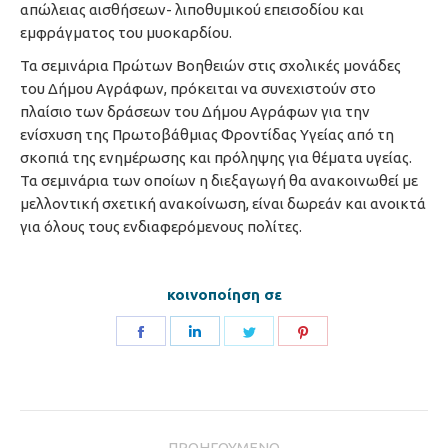
απώλειας αισθήσεων- λιποθυμικού επεισοδίου και
εμφράγματος του μυοκαρδίου.
Τα σεμινάρια Πρώτων Βοηθειών στις σχολικές μονάδες
του Δήμου Αγράφων, πρόκειται να συνεχιστούν στο
πλαίσιο των δράσεων του Δήμου Αγράφων για την
ενίσχυση της Πρωτοβάθμιας Φροντίδας Υγείας από τη
σκοπιά της ενημέρωσης και πρόληψης για θέματα υγείας.
Τα σεμινάρια των οποίων η διεξαγωγή θα ανακοινωθεί με
μελλοντική σχετική ανακοίνωση, είναι δωρεάν και ανοικτά
για όλους τους ενδιαφερόμενους πολίτες.
κοινοποίηση σε
Share
Share
Share
Share
on
on
on
on
Facebook
LinkedIn
Twitter
Pinterest
Post
ΠΡΟΗΓΟΎΜΕΝΟ