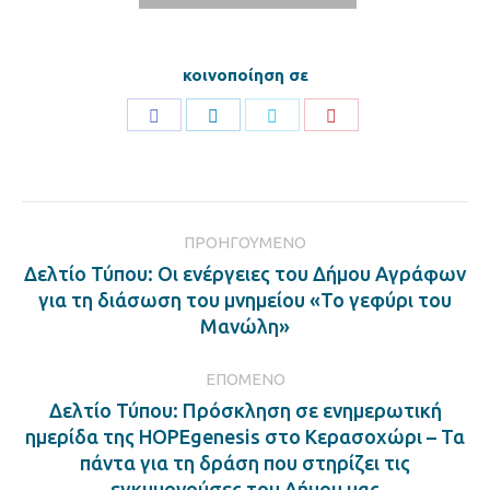
κοινοποίηση σε
Share
Share
Share
Share
on
on
on
on
Facebook
LinkedIn
Twitter
Pinterest
Post
ΠΡΟΗΓΟΎΜΕΝΟ
navigation
Δελτίο Τύπου: Οι ενέργειες του Δήμου Αγράφων
Previous
για τη διάσωση του μνημείου «Το γεφύρι του
post:
Μανώλη»
ΕΠΌΜΕΝΟ
Δελτίο Τύπου: Πρόσκληση σε ενημερωτική
ημερίδα της HOPEgenesis στο Κερασοχώρι – Τα
Next
πάντα για τη δράση που στηρίζει τις
post:
εγκυμονούσες του Δήμου μας