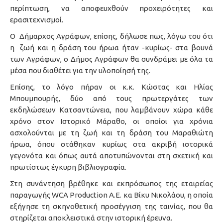
περίπτωση, να αποφευχθούν προχειρότητες και
ερασιτεχνισμοί.
Ο Δήμαρχος Αγράφων, επίσης, δήλωσε πως, λόγω του ότι
η ζωή και η δράση του ήρωα ήταν -κυρίως- στα βουνά
των Αγράφων, ο Δήμος Αγράφων θα συνδράμει με όλα τα
μέσα που διαθέτει για την υλοποίησή της.
Επίσης, το λόγο πήραν οι κ.κ. Κώστας και Ηλίας
Μπουμπουρής, δύο από τους πρωτεργάτες των
εκδηλώσεων Κατσαντώνεια, που λαμβάνουν χώρα κάθε
χρόνο στον Ιστορικό Μάραθο, οι οποίοι για χρόνια
ασχολούνται με τη ζωή και τη δράση του Μαραθιώτη
ήρωα, όπου στάθηκαν κυρίως στα ακριβή ιστορικά
γεγονότα και όπως αυτά αποτυπώνονται στη σχετική και
πρωτίστως έγκυρη βιβλιογραφία.
Στη συνάντηση βρέθηκε και εκπρόσωπος της εταιρείας
παραγωγής WCA Production A.E. κα Βίκυ Νικολάου, η οποία
εξήγησε τη σκηνοθετική προσέγγιση της ταινίας, που θα
στηρίζεται αποκλειστικά στην ιστορική έρευνα.