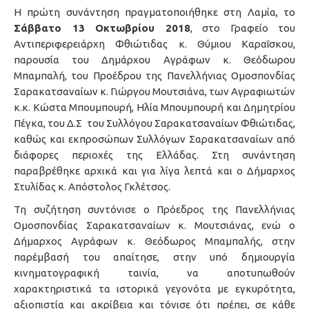
Η πρώτη συνάντηση πραγματοποιήθηκε στη Λαμία, το
Σάββατο 13 Οκτωβρίου 2018
, στο Γραφείο του
Αντιπεριφερειάρχη Φθιώτιδας κ. Θύμιου Καραΐσκου,
παρουσία του Δημάρχου Αγράφων κ. Θεόδωρου
Μπαμπαλή, του Προέδρου της Πανελλήνιας Ομοσπονδίας
Σαρακατσαναίων κ. Γιώργου Μουτσιάνα, των Αγραφιωτών
κ.κ. Κώστα Μπουμπουρή, Ηλία Μπουμπουρή και Δημητρίου
Πέγκα, του Δ.Σ του Συλλόγου Σαρακατσαναίων Φθιώτιδας,
καθώς και εκπροσώπων Συλλόγων Σαρακατσαναίων από
διάφορες περιοχές της Ελλάδας. Στη συνάντηση
παραβρέθηκε αρχικά και για λίγα λεπτά και ο Δήμαρχος
Στυλίδας κ. Απόστολος Γκλέτσος.
Τη συζήτηση συντόνισε ο Πρόεδρος της Πανελλήνιας
Ομοσπονδίας Σαρακατσαναίων κ. Μουτσιάνας, ενώ ο
Δήμαρχος Αγράφων κ. Θεόδωρος Μπαμπαλής, στην
παρέμβασή του απαίτησε, στην υπό δημιουργία
κινηματογραφική ταινία, να αποτυπωθούν
χαρακτηριστικά τα ιστορικά γεγονότα με εγκυρότητα,
αξιοπιστία και ακρίβεια και τόνισε ότι πρέπει, σε κάθε