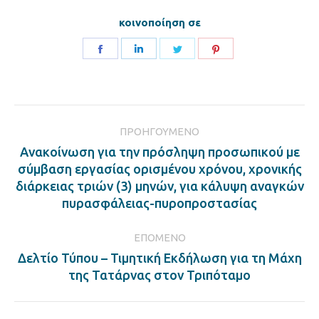
κοινοποίηση σε
Share
Share
Share
Share
on
on
on
on
Facebook
LinkedIn
Twitter
Pinterest
Post
ΠΡΟΗΓΟΎΜΕΝΟ
navigation
Ανακοίνωση για την πρόσληψη προσωπικού με
σύμβαση εργασίας ορισμένου χρόνου, χρονικής
Previous
διάρκειας τριών (3) μηνών, για κάλυψη αναγκών
post:
πυρασφάλειας-πυροπροστασίας
ΕΠΌΜΕΝΟ
Δελτίο Τύπου – Τιμητική Εκδήλωση για τη Μάχη
Next
της Τατάρνας στον Τριπόταμο
post: