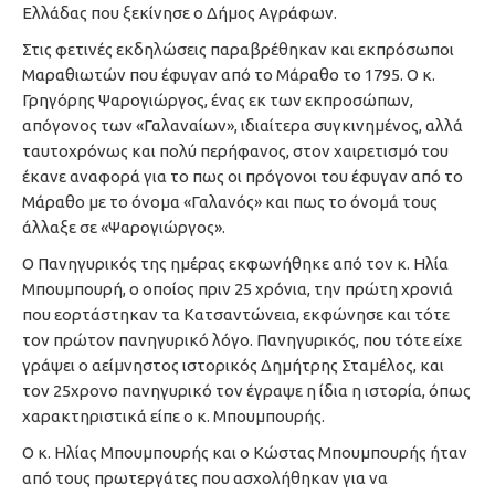
Ελλάδας που ξεκίνησε ο Δήμος Αγράφων.
Στις φετινές εκδηλώσεις παραβρέθηκαν και εκπρόσωποι
Μαραθιωτών που έφυγαν από το Μάραθο το 1795. Ο κ.
Γρηγόρης Ψαρογιώργος, ένας εκ των εκπροσώπων,
απόγονος των «Γαλαναίων», ιδιαίτερα συγκινημένος, αλλά
ταυτοχρόνως και πολύ περήφανος, στον χαιρετισμό του
έκανε αναφορά για το πως οι πρόγονοι του έφυγαν από το
Μάραθο με το όνομα «Γαλανός» και πως το όνομά τους
άλλαξε σε «Ψαρογιώργος».
Ο Πανηγυρικός της ημέρας εκφωνήθηκε από τον κ. Ηλία
Μπουμπουρή, ο οποίος πριν 25 χρόνια, την πρώτη χρονιά
που εορτάστηκαν τα Κατσαντώνεια, εκφώνησε και τότε
τον πρώτον πανηγυρικό λόγο. Πανηγυρικός, που τότε είχε
γράψει ο αείμνηστος ιστορικός Δημήτρης Σταμέλος, και
τον 25χρονο πανηγυρικό τον έγραψε η ίδια η ιστορία, όπως
χαρακτηριστικά είπε ο κ. Μπουμπουρής.
Ο κ. Ηλίας Μπουμπουρής και ο Κώστας Μπουμπουρής ήταν
από τους πρωτεργάτες που ασχολήθηκαν για να