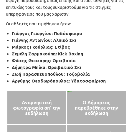
άψογη παρουσίαση, όπως επίσης και στους αθλητές για τις
επιτυχίες τους και τους ευχαριστούμε για τις στιγμές
υπερηφάνειας που μας χάρισαν.
Οι αθλητές που τιμήθηκαν ήταν:
Γιώργος Γεωργίου: Ποδόσφαιρο
Γιάννης Αντωνίου: Αλπικό Σκι
Μάρκος Γκούρλιας: Στίβος
Σεμέλη Ζαρμακούπη: Kick Boxing
Φώτης Θεοχάρης: Ορειβασία
Δήμητρα Μπίκα: Ορειβατικό Σκι
Ζωή Παρασκευοπούλου: Τοξοβολία
Αργύρης Θεοδωρόπουλος: Υδατοσφαίριση
Αναμνηστική
Ο Δήμαρχος
φωτογραφία απ' την
παρεβρέθηκε στην
εκδήλωση
εκδήλωση