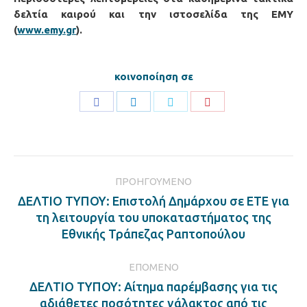
δελτία καιρού και την ιστοσελίδα της ΕΜΥ
(
www.emy.gr
).
κοινοποίηση σε
Share
Share
Share
Share
on
on
on
on
Facebook
LinkedIn
Twitter
Pinterest
Post
ΠΡΟΗΓΟΎΜΕΝΟ
navigation
ΔΕΛΤΙΟ ΤΥΠΟΥ: Επιστολή Δημάρχου σε ΕΤΕ για
Previous
τη λειτουργία του υποκαταστήματος της
post:
Εθνικής Τράπεζας Ραπτοπούλου
ΕΠΌΜΕΝΟ
ΔΕΛΤΙΟ ΤΥΠΟΥ: Αίτημα παρέμβασης για τις
Next
αδιάθετες ποσότητες γάλακτος από τις