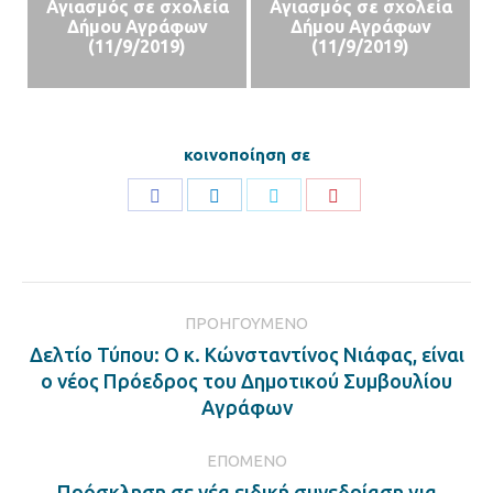
Αγιασμός σε σχολεία
Αγιασμός σε σχολεία
Δήμου Αγράφων
Δήμου Αγράφων
(11/9/2019)
(11/9/2019)
κοινοποίηση σε
Share
Share
Share
Share
on
on
on
on
Facebook
LinkedIn
Twitter
Pinterest
Post
ΠΡΟΗΓΟΎΜΕΝΟ
navigation
Δελτίο Τύπου: O κ. Κώνσταντίνος Νιάφας, είναι
Previous
ο νέος Πρόεδρος του Δημοτικού Συμβουλίου
post:
Αγράφων
ΕΠΌΜΕΝΟ
Πρόσκληση σε νέα ειδική συνεδρίαση για