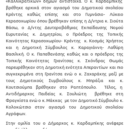
«Καλλικρατικών» δήμων αντίστοιχα. Ο κ. Καρδαμπίκης
βρέθηκε αρχικά στον αγιασμό του Δημοτικού σχολείου
Κρέντης καθώς επίσης και στο Γυμνάσιο- Λύκειο
Κερασοχωρίου όπου βρέθηκαν επίσης η Δ/ντρια κ. Σιούτα
Βάσω, ο Δ/ντης Δευτεροβάθμιας Εκπαίδευσης Νομού
Ευρυτανίας κ. Δημητρίου, ο Πρόεδρος της Τοπικής
Κοινότητας Κερασοχωρίου- Κρέντης κ. Κοσμάς Χρήστος
και η Δημοτική Σύμβουλος κ. Καραγιάννη- Λαθύρη
Βασιλική. Ο κ. Παπαθανάσης καθώς και ο πρόεδρος της
Τοπικής Κοινότητας Γρανίτσας κ. Σκόνδρας Θωμάς
παρευρέθηκαν στη Δημοτική ενότητα Απεραντίων και πιο
συγκεκριμένα στη Γρανίτσα ενώ ο κ. Ζαχαράκης μαζί με
τους Δημοτικούς Συμβούλους κ. Μπράζια και κ.
Κουτσιούμπα βρέθηκαν στο Ραπτόπουλο. Τέλος, η
Αντιδήμαρχος Παιδείας κ. Σουλιώτη βρέθηκε στη
Φραγκίστα ενώ ο κ. Μάκκας με τον Δημοτικό Σύμβουλο κ.
Κολοκώτσιο στον αγιασμό του Δημοτικού σχολείου
Αγράφων.
Στην ομιλία του ο Δήμαρχος κ. Καρδαμπίκης ανέφερε