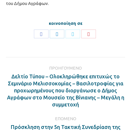
του Δήμου Αγράφων.
κοινοποίηση σε
Share
Share
Share
Share
on
on
on
on
Facebook
LinkedIn
Twitter
Pinterest
Post
ΠΡΟΗΓΟΎΜΕΝΟ
navigation
Δελτίο Τύπου – Ολοκληρώθηκε επιτυχώς το
Σεμινάριο Μελισσοκομίας – Βασιλοτροφίας για
Previous
προχωρημένους που διοργάνωσε ο Δήμος
post:
Αγράφων στο Μουσείο της Βίνιανης – Μεγάλη η
συμμετοχή
ΕΠΌΜΕΝΟ
Πρόσκληση στην 5η Τακτική Συνεδρίαση της
Next