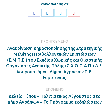
κοινοποίηση σε
Share
Share
Share
Share
on
on
on
on
Facebook
LinkedIn
Twitter
Pinterest
Post
ΠΡΟΗΓΟΎΜΕΝΟ
navigation
Ανακοίνωση Δημοσιοποίησης της Στρατηγικής
Μελέτης Περιβαλλοντικών Επιπτώσεων
(Σ.Μ.Π.Ε.) του Σχεδίου Χωρικής και Οικιστικής
Previous
Οργάνωσης Ανοικτής Πόλης (Σ.Χ.Ο.Ο.Α.Π.) Δ.Ε.
post:
Ασπροποτάμου, Δήμου Αγράφων Π.Ε.
Ευρυτανίας
ΕΠΌΜΕΝΟ
Δελτίο Τύπου – Πολιτιστικός Αύγουστος στο
Next
Δήμο Αγράφων – Το Πρόγραμμα εκδηλώσεων
post: