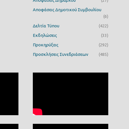
Αποφάσεις Δημάρχου
(27)
Αποφάσεις Δημοτικού Συμβουλίου
(6)
Δελτία Τύπου
(422)
Εκδηλώσεις
(33)
Προκηρύξεις
(292)
Προσκλήσεις Συνεδριάσεων
(485)