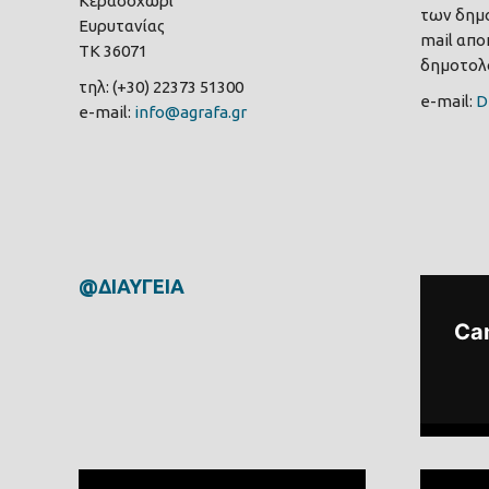
Κερασοχώρι
των δημο
Ευρυτανίας
mail αποκ
ΤΚ 36071
δημοτολο
τηλ: (+30) 22373 51300
e-mail:
D
e-mail:
info@agrafa.gr
@ΔΙΑΥΓΕΙΑ