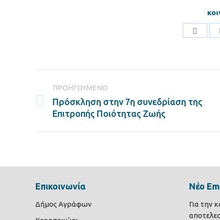
κοι
Share
on
Faceb
Post
ΠΡΟΗΓΟΎΜΕΝΟ
navigation
Πρόσκληση στην 7η συνεδρίαση της
Previous
Επιτροπής Ποιότητας Ζωής
post:
Επικοινωνία
Νέο Ema
Δήμος Αγράφων
Για την 
αποτελε