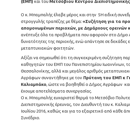
(ΕΜΠ)
και του
Μετσόβιου Κέντρου Διεπιστημονικής
Ο κ. Μπαμπαλής έλαβε μέρος και στην 5Η ειδική συνε
στρογγυλής τραπέζης με θέμα:
«Συζήτηση για τα πρ
απομονωμένων περιοχών, με Δημάρχους ορεινών κ
ανέπτυξε όλα τα προβλήματα που αφορούν στο Δήμο Α
δυνατότητες της περιοχής, ενώ απάντησε σε δεκάδες
μεταπτυχιακών φοιτητών.
Αξίζει να σημειωθεί ότι τη συγκεκριμένη συζήτηση πα
καθηγητών του ΕΜΠ του Πανεπιστημίου Ιωαννίνων, το
Θεσσαλονίκης, αλλά και μεγάλος αριθμός μεταπτυχιακ
Αγράφων συναντήθηκε με τον
Πρύτανη του ΕΜΠ κ Γ
Καλιαμπάκο
, ώστε να βοηθηθεί ο Δήμος Αγράφων κα
έχουμε αποτελέσματα συνεργασίας.
Ο κ. Μπαμπαλής ευχαριστεί θερμά το Μετσόβιο Πολυτεχ
Διεπιστημονικής έρευνας, τον Διευθυντή του κ. Καλια
Ιουλίου 2016, καθώς και για το εξαιρετικό από κάθε
Συνέδριο.