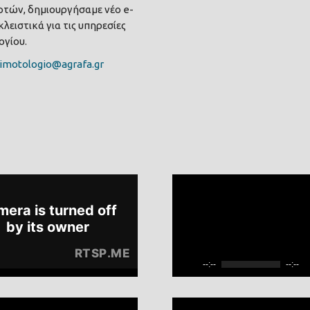
τών, δημιουργήσαμε νέο e-
λειστικά για τις υπηρεσίες
γίου.
imotologio@agrafa.gr
--:--
--:--