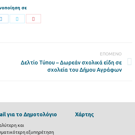
νοποίηση σε
Share
Share
Share
on
on
on
ook
LinkedIn
Twitter
Pinterest
ΕΠΌΜΕΝΟ
Δελτίο Τύπου – Δωρεάν σχολικά είδη σε
Next
σχολεία του Δήμου Αγράφων
post:
il για το Δημοτολόγιο
Χάρτης
καλύτερη και
σματικότερη εξυπηρέτηση