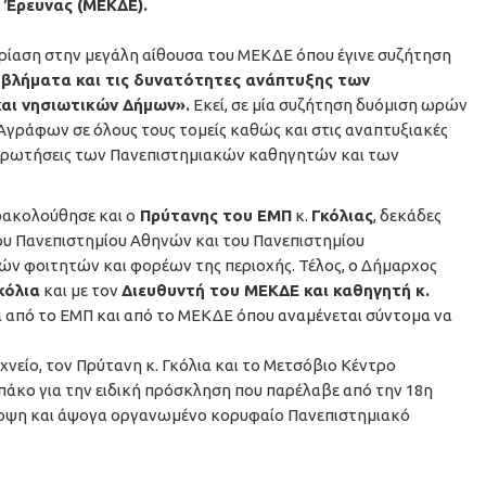
 Έρευνας (ΜΕΚΔΕ).
δρίαση στην μεγάλη αίθουσα του ΜΕΚΔΕ όπου έγινε συζήτηση
οβλήματα και τις δυνατότητες ανάπτυξης των
αι νησιωτικών Δήμων».
Εκεί, σε μία συζήτηση δυόμιση ωρών
γράφων σε όλους τους τομείς καθώς και στις αναπτυξιακές
 ερωτήσεις των Πανεπιστημιακών καθηγητών και των
ρακολούθησε και ο
Πρύτανης του ΕΜΠ
κ.
Γκόλιας
, δεκάδες
υ Πανεπιστημίου Αθηνών και του Πανεπιστημίου
ών φοιτητών και φορέων της περιοχής. Τέλος, ο Δήμαρχος
κόλια
και με τον
Διευθυντή του ΜΕΚΔΕ και καθηγητή κ.
ι από το ΕΜΠ και από το ΜΕΚΔΕ όπου αναμένεται σύντομα να
νείο, τον Πρύτανη κ. Γκόλια και το Μετσόβιο Κέντρο
μπάκο για την ειδική πρόσκληση που παρέλαβε από την 18η
 άποψη και άψογα οργανωμένο κορυφαίο Πανεπιστημιακό