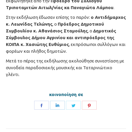
εκφωνήθηκε από την
Πρόεδρο του Συλλόγου
Τριποταμιτών Αιτωλ/νίας κα Παναγιώτα Λάμπου
.
Στην εκδήλωση έδωσαν επίσης το παρόν:
ο Αντιδήμαρχος
κ. Λεωνίδας Τελώνης
, ο
Πρόεδρος Δημοτικού
Συμβουλίου κ. Αθανάσιος Σταμούλης
, ο
Δημοτικός
Σύμβουλος Δήμου Αγρινίου και αντιπρόεδρος της
ΚΟΙΠΑ κ. Χασιώτης Ευθύμιος
, εκπρόσωποι συλλόγων και
φορέων και πλήθος δημοτών.
Μετά το πέρας της εκδήλωσης ακολούθησε συνεστίαση με
συνοδεία παραδοσιακής μουσικής και Ταταρνιώτικο
γλέντι.
κοινοποίηση σε
Share
Share
Share
Share
on
on
on
on
Facebook
LinkedIn
Twitter
Pinterest