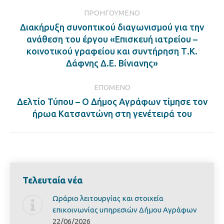
Post
ΠΡΟΗΓΟΎΜΕΝΟ
navigation
Διακήρυξη συνοπτικού διαγωνισµού για την
ανάθεση του έργου «Επισκευή ιατρείου –
Previous
κοινοτικού γραφείου και συντήρηση Τ.Κ.
post:
Δάφνης Δ.Ε. Βίνιανης»
ΕΠΌΜΕΝΟ
Δελτίο Τύπου – Ο Δήμος Αγράφων τίμησε τον
Next
ήρωα Κατσαντώνη στη γενέτειρά του
post:
Τελευταία νέα
Ωράριο λειτουργίας και στοιχεία
επικοινωνίας υπηρεσιών Δήμου Αγράφων
22/06/2026