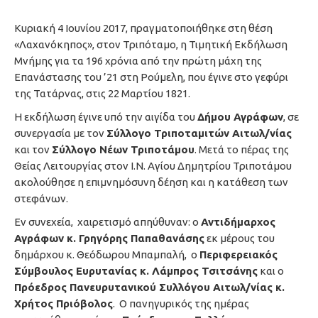
Κυριακή 4 Ιουνίου 2017, πραγματοποιήθηκε στη θέση
«Λαχανόκηπος», στον Τριπόταμο, η Τιμητική Εκδήλωση
Μνήμης για τα 196 χρόνια από την πρώτη μάχη της
Επανάστασης του ’21 στη Ρούμελη, που έγινε στο γεφύρι
της Τατάρνας, στις 22 Μαρτίου 1821.
Η εκδήλωση έγινε υπό την αιγίδα του
Δήμου Αγράφων
, σε
συνεργασία με τον
Σύλλογο Τριποταμιτών Αιτωλ/νίας
και τον
Σύλλογο Νέων Τριποτάμου
. Μετά το πέρας της
Θείας Λειτουργίας στον Ι.Ν. Αγίου Δημητρίου Τριποτάμου
ακολούθησε η επιμνημόσυνη δέηση και η κατάθεση των
στεφάνων.
Εν συνεχεία, χαιρετισμό απηύθυναν: ο
Αντιδήμαρχος
Αγράφων κ. Γρηγόρης Παπαθανάσης
εκ μέρους του
δημάρχου κ. Θεόδωρου Μπαμπαλή, ο
Περιφερειακός
Σύμβουλος Ευρυτανίας κ. Λάμπρος Τσιτσάνης
και ο
Πρόεδρος Πανευρυτανικού Συλλόγου Αιτωλ/νίας κ.
Χρήτος Πριόβολος
. Ο πανηγυρικός της ημέρας