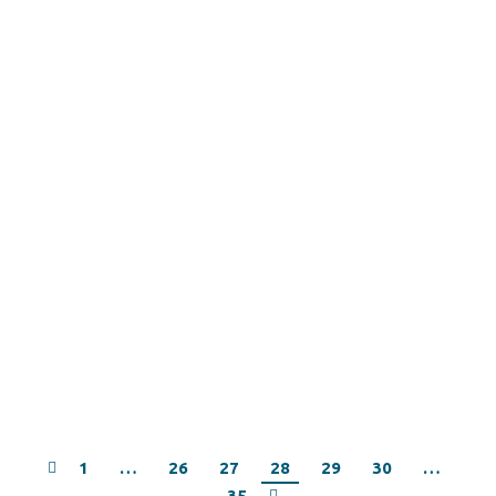
Ανακοίνωση – Δωρεάν Ιατρική Εξέταση
για τη μέτρηση οστικής πυκνότητας στο
Δήμο Αγράφων
Ανακοινώσεις
03/08/2016
Ο Δήμος Αγράφων ως μέλος του Δικτύου Υγιών
Πόλεων, συνεχίζει τις δράσεις των δωρεάν
ιατρικών εξετάσεων.
1
…
26
27
28
29
30
…
35