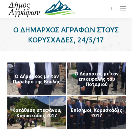
Search:
Ο ΔΗΜΑΡΧΟΣ ΑΓΡΑΦΩΝ ΣΤΟΥΣ
ΚΟΡΥΣΧΑΔΕΣ, 24/5/17
Ο Δήμαρχος με τον
Ο Δήμαρχος με τον
επικεφαλής του
Πρόεδρο της Βουλής
Ποταμιού
Κατάθεση στεφάνου,
Επίσημοι, Κορυσχάδες
Κορυσχάδες 2017
2017