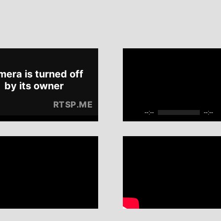
--:--
--:--