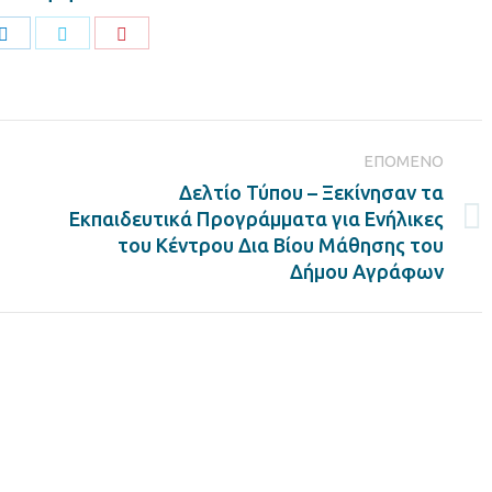
Share
Share
Share
on
on
on
ook
LinkedIn
Twitter
Pinterest
ΕΠΌΜΕΝΟ
Δελτίο Τύπου – Ξεκίνησαν τα
Εκπαιδευτικά Προγράμματα για Ενήλικες
Next
του Κέντρου Δια Βίου Μάθησης του
post:
Δήμου Αγράφων