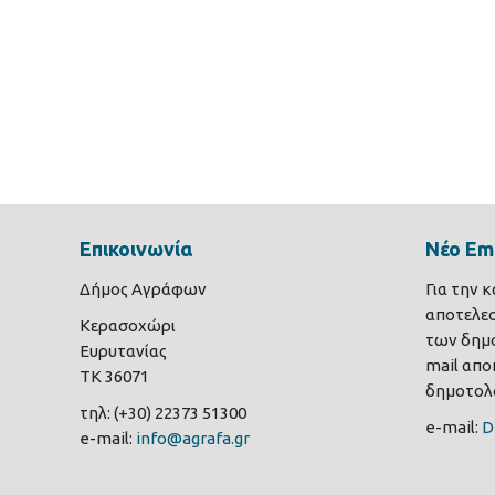
Επικοινωνία
Νέο Ema
Δήμος Αγράφων
Για την 
αποτελε
Κερασοχώρι
των δημο
Ευρυτανίας
mail αποκ
ΤΚ 36071
δημοτολο
τηλ: (+30) 22373 51300
e-mail:
D
e-mail:
info@agrafa.gr