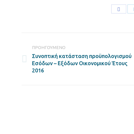
Share
on
Faceb
Post
navigation
ΠΡΟΗΓΟΎΜΕΝΟ
Συνοπτική κατάσταση προϋπολογισμού
Previous
Εσόδων – Εξόδων Οικονομικού Έτους
post:
2016