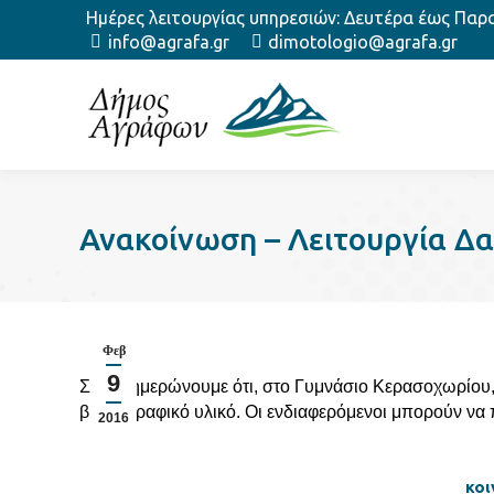
Ημέρες λειτουργίας υπηρεσιών: Δευτέρα έως Παρασ
info@agrafa.gr
dimotologio@agrafa.gr
Ανακοίνωση – Λειτουργία Δα
Φεβ
9
Σας ενημερώνουμε ότι, στο Γυμνάσιο Κερασοχωρίου,
βιβλιογραφικό υλικό. Οι ενδιαφερόμενοι μπορούν να 
2016
κοι