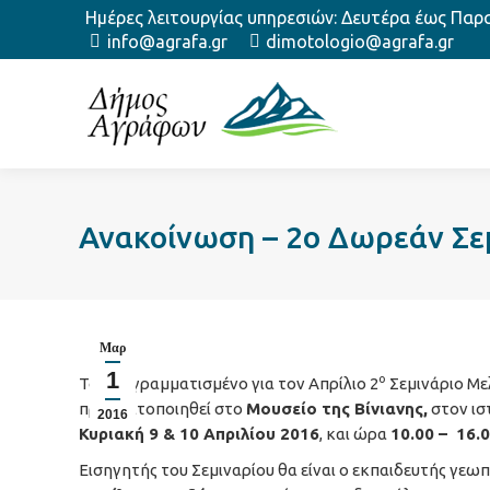
Ημέρες λειτουργίας υπηρεσιών: Δευτέρα έως Παρασ
info@agrafa.gr
dimotologio@agrafa.gr
Ανακοίνωση – 2ο Δωρεάν Σε
Μαρ
1
o
Το προγραμματισμένο για τον Απρίλιο 2
Σεμινάριο Με
πραγματοποιηθεί στο
Μουσείο της Βίνιανης,
στον ισ
2016
Κυριακή 9 & 10 Απριλίου 2016
, και ώρα
10.00 – 16.
Εισηγητής του Σεμιναρίου θα είναι ο εκπαιδευτής γεω