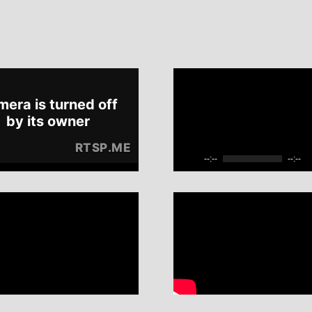
--:--
--:--