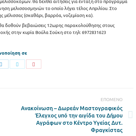
 μελισσοκόμων. θα δεχθεί αιτήσεις για ένταξη στο πρόγραμμα
ηση μελισσοσμηνών το οποίο λήγει τέλος Απριλίου. Στο
ης μέλισσας (σκαθάρι, βαρρόα, νοζεμίαση κα).
θα δοθούν βεβαιώσεις 12ωρης παρακολούθησης στους
οχής στην κυρία Βούλα Σούκη στο τηλ: 6972831623
νοποίηση σε
Share
Share
Share
on
on
on
ook
LinkedIn
Twitter
Pinterest
ΕΠΌΜΕΝΟ
Ανακοίνωση – Δωρεάν Μαστογραφικός
Έλεγχος υπό την αιγίδα του Δήμου
Next
Αγράφων στο Κέντρο Υγείας Δυτ.
post:
Φραγκίστας