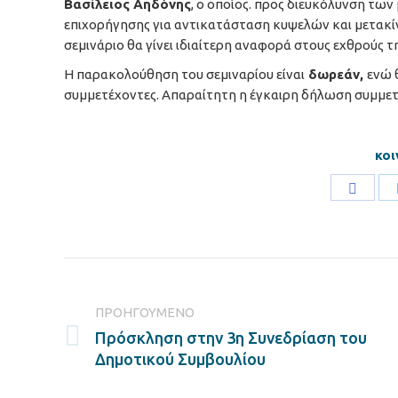
Βασίλειος Αηδόνης
, ο οποίος. προς διευκόλυνση των
επιχορήγησης για αντικατάσταση κυψελών και μετακίν
σεμινάριο θα γίνει ιδιαίτερη αναφορά στους εχθρούς τ
Η παρακολούθηση του σεμιναρίου είναι
δωρεάν,
ενώ 
συμμετέχοντες. Απαραίτητη η έγκαιρη δήλωση συμμετ
κοι
Share
on
Faceb
Post
navigation
ΠΡΟΗΓΟΎΜΕΝΟ
Πρόσκληση στην 3η Συνεδρίαση του
Previous
Δημοτικού Συμβουλίου
post: