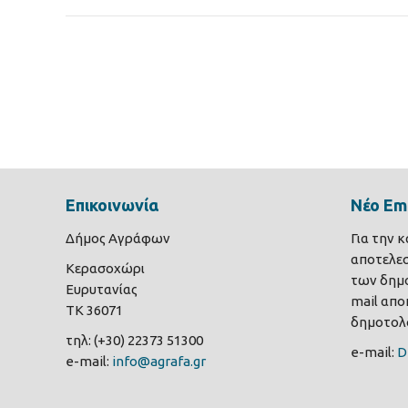
Επικοινωνία
Νέο Ema
Δήμος Αγράφων
Για την 
αποτελε
Κερασοχώρι
των δημο
Ευρυτανίας
mail αποκ
ΤΚ 36071
δημοτολο
τηλ: (+30) 22373 51300
e-mail:
D
e-mail:
info@agrafa.gr