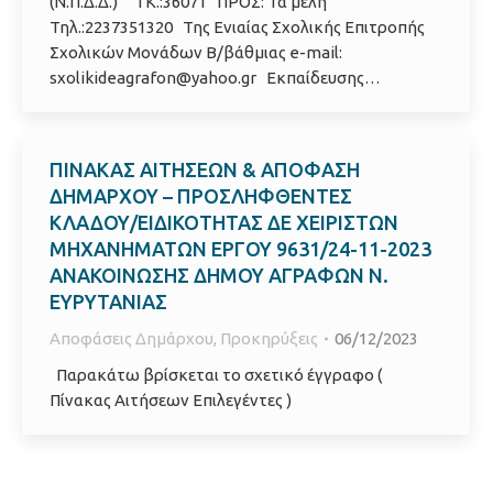
(Ν.Π.Δ.Δ.) ΤΚ.:36071 ΠΡΟΣ: Τα μέλη
Τηλ.:2237351320 Της Ενιαίας Σχολικής Επιτροπής
Σχολικών Μονάδων B/βάθμιας e-mail:
sxolikideagrafon@yahoo.gr Εκπαίδευσης…
ΠΙΝΑΚΑΣ ΑΙΤΗΣΕΩΝ & ΑΠΟΦΑΣΗ
ΔΗΜΑΡΧΟΥ – ΠΡΟΣΛΗΦΘΕΝΤΕΣ
ΚΛΑΔΟΥ/ΕΙΔΙΚΟΤΗΤΑΣ ΔΕ ΧΕΙΡΙΣΤΩΝ
ΜΗΧΑΝΗΜΑΤΩΝ ΕΡΓΟΥ 9631/24-11-2023
ΑΝΑΚΟΙΝΩΣΗΣ ΔΗΜΟΥ ΑΓΡΑΦΩΝ Ν.
ΕΥΡΥΤΑΝΙΑΣ
Αποφάσεις Δημάρχου
,
Προκηρύξεις
06/12/2023
Παρακάτω βρίσκεται το σχετικό έγγραφο (
Πίνακας Αιτήσεων Επιλεγέντες )