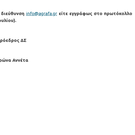
η διεύθυνση
info@agrafa.gr
είτε εγγράφως στο πρωτόκολλο
υλίου).
Πρόεδρος ΔΣ
ρώνα Αννέτα