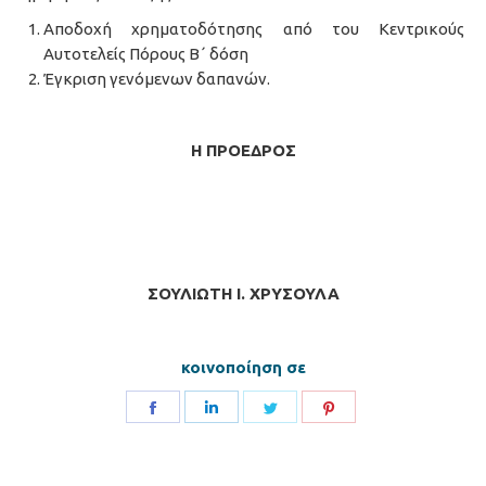
Αποδοχή χρηματοδότησης από του Κεντρικούς
Αυτοτελείς Πόρους Β΄ δόση
Έγκριση γενόμενων δαπανών.
Η ΠΡΟΕΔΡΟΣ
ΣΟΥΛΙΩΤΗ Ι. ΧΡΥΣΟΥΛΑ
κοινοποίηση σε
Share
Share
Share
Share
on
on
on
on
Facebook
LinkedIn
Twitter
Pinterest