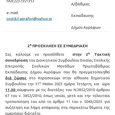
FAX:2237351313
Α/βάθμιας
e-mail:
Εκπαίδευσης
sxoliki1agrafon@yahoo.gr
Δήμου Αγράφων
η
2
ΠΡΟΣΚΛΗΣΗ ΣΕ ΣΥΝΕΔΡΙΑΣΗ
η
Σας καλούμε να προσέλθετε
στην
2
Τακτική
συνεδρίαση
του Διοικητικού Συμβουλίου Ενιαίας Σχολικής
Επιτροπής Σχολικών Μονάδων Πρωτοβάθμιας
Εκπαίδευσης Δήμου Αγράφων που θα πραγματοποιηθεί
διά ζώσης
στο Κερασοχώρι στην αίθουσα δημοτικού
η
Συμβουλίου την 31
Μαΐου 2023 ημέρα Τετάρτη, και ώρα
11.30
σύμφωνα με τις διατάξεις του Ν.3852/2010 άρθρου
67 του ν. 3852/2010, όπως ισχύει, μετά και την τελευταία
τροποποίηση του από το άρθρο 11 του ν. 5043/2023. για
συζήτηση και λήψη απόφασης στα παρακάτω θέματα της
ημερήσιας διάταξης.