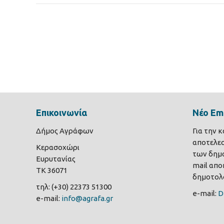
Επικοινωνία
Νέο Ema
Δήμος Αγράφων
Για την 
αποτελε
Κερασοχώρι
των δημο
Ευρυτανίας
mail αποκ
ΤΚ 36071
δημοτολο
τηλ: (+30) 22373 51300
e-mail:
D
e-mail:
info@agrafa.gr