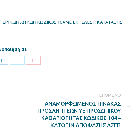
ΤΕΡΙΚΩΝ ΧΩΡΩΝ ΚΩΔΙΚΟΣ 104 ΜΕ ΕΚΤΕΛΕΣΗ ΚΑΤΑΤΑΞΗΣ
νοποίηση σε
Share
Share
Share
on
on
on
ook
LinkedIn
Twitter
Pinterest
ΕΠΌΜΕΝΟ
ΑΝΑΜΟΡΦΩΜΕΝΟΣ ΠΙΝΑΚΑΣ
ΠΡΟΣΛΗΠΤΕΩΝ ΥΕ ΠΡΟΣΩΠΙΚΟΥ
Next
ΚΑΘΑΡΙΟΤΗΤΑΣ ΚΩΔΙΚΟΣ 104 –
post:
ΚΑΤΟΠΙΝ ΑΠΟΦΑΣΗΣ ΑΣΕΠ