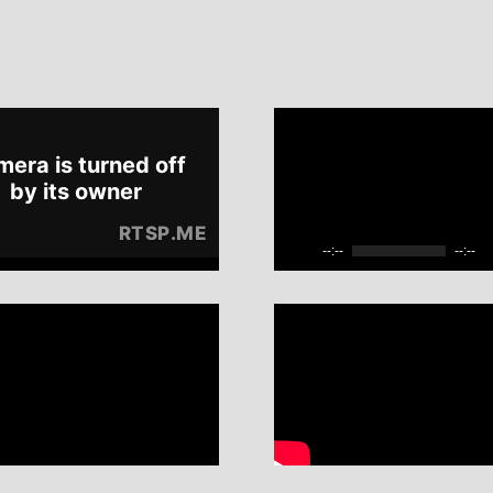
--:--
--:--