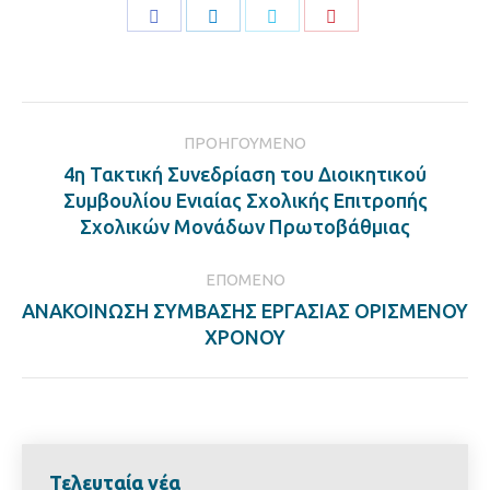
Share
Share
Share
Share
on
on
on
on
Facebook
LinkedIn
Twitter
Pinterest
Post
ΠΡΟΗΓΟΎΜΕΝΟ
navigation
4η Τακτική Συνεδρίαση του Διοικητικού
Previous
Συμβουλίου Ενιαίας Σχολικής Επιτροπής
post:
Σχολικών Μονάδων Πρωτοβάθμιας
ΕΠΌΜΕΝΟ
ΑΝΑΚΟΙΝΩΣΗ ΣΥΜΒΑΣΗΣ ΕΡΓΑΣΙΑΣ ΟΡΙΣΜΕΝΟΥ
Next
ΧΡΟΝΟΥ
post:
Τελευταία νέα