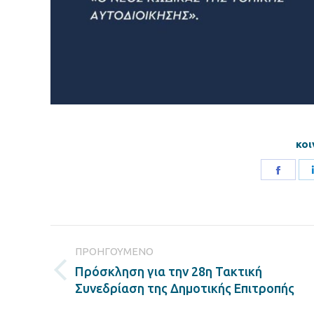
κοι
Share
on
Faceb
Post
ΠΡΟΗΓΟΎΜΕΝΟ
navigation
Πρόσκληση για την 28η Τακτική
Previous
Συνεδρίαση της Δημοτικής Επιτροπής
post: