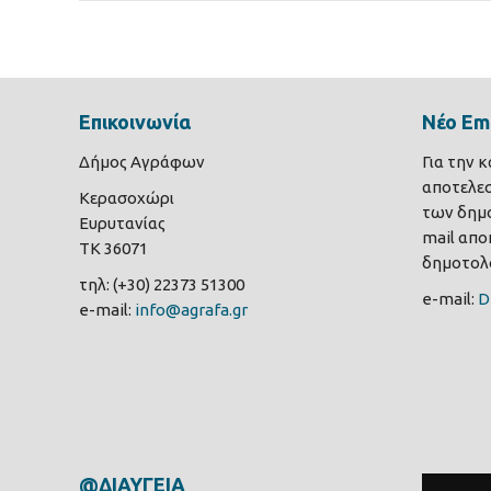
Επικοινωνία
Νέο Ema
Δήμος Αγράφων
Για την 
αποτελε
Κερασοχώρι
των δημο
Ευρυτανίας
mail αποκ
ΤΚ 36071
δημοτολο
τηλ: (+30) 22373 51300
e-mail:
D
e-mail:
info@agrafa.gr
@ΔΙΑΥΓΕΙΑ