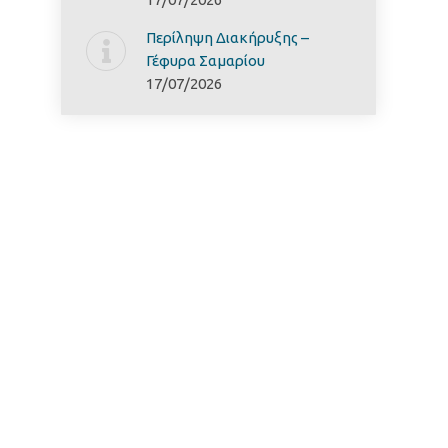
Περίληψη Διακήρυξης –
Γέφυρα Σαμαρίoυ
17/07/2026