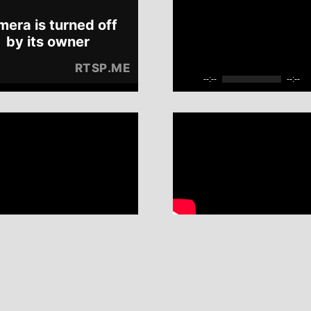
--:--
--:--