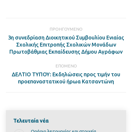
on
on
on
on
Facebook
LinkedIn
Twitter
Pinterest
Post
ΠΡΟΗΓΟΎΜΕΝΟ
navigation
3η συνεδρίαση Διοικητικού Συμβουλίου Ενιαίας
Previous
Σχολικής Επιτροπής Σχολικών Μονάδων
post:
Πρωτοβάθμιας Εκπαίδευσης Δήμου Αγράφων
ΕΠΌΜΕΝΟ
ΔΕΛΤΙΟ ΤΥΠΟΥ: Εκδηλώσεις προς τιμήν του
Next
προεπαναστατικού ήρωα Κατσαντώνη
post:
Τελευταία νέα
Ωράριο λειτουργίας και στοιχεία