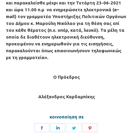
και παρακαλείσθε μέχρι και την Τετάρτη 23-06-2021
και ώρα 11.00 π.μ
να ενημερώσετε
ηλεκτρονικά (e–
mail
) τον γραμματέα
Υποστήριξης Πολιτικών Οργάνων
του Δήμου κ. Μαρούλη Νικόλαο
για τη θέση σας επί
του κάθε θέματος (π.χ. υπέρ, κατά, λευκό). Τα μέλη τα
οποία δε διαθέτουν ηλεκτρονική διεύθυνση,
προκειμένου να ενημερωθούν για τις εισηγήσεις,
παρακαλούνται όπως επικοινωνήσουν
τηλεφωνικώς
με τη γραμματεία
».
O Πρόεδρος
Αλέξανδρος Καρδαμπίκης
κοινοποίηση σε
Share
Share
Share
Share