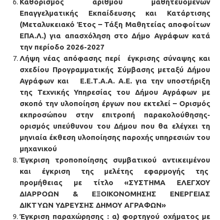
Καθορισμός αριθμού μαθητευόμενων
Επαγγελματικής Εκπαίδευσης και Κατάρτισης
(Μεταλυκειακό Έτος – Τάξη Μαθητείας αποφοίτων
ΕΠΑ.Λ.) για απασχόληση στο Δήμο Αγράφων κατά
την περίοδο 2026-2027
Λήψη νέας απόφασης περί έγκρισης σύναψης και
σχεδίου Προγραμματικής Σύμβασης μεταξύ Δήμου
Αγράφων και Ε.Ε.Τ.Α.Α. Α.Ε. για την υποστήριξη
της Τεχνικής Υπηρεσίας του Δήμου Αγράφων με
σκοπό την υλοποίηση έργων που εκτελεί – Ορισμός
εκπροσώπου στην επιτροπή παρακολούθησης-
ορισμός υπεύθυνου του Δήμου που θα ελέγχει τη
μηνιαία έκθεση υλοποίησης παροχής υπηρεσιών του
μηχανικού
Έγκριση τροποποίησης συμβατικού αντικειμένου
και έγκριση της μελέτης εφαρμογής της
προμήθειας με τίτλο «ΣΥΣΤΗΜΑ ΕΛΕΓΧΟΥ
ΔΙΑΡΡΟΩΝ & ΕΞΟΙΚΟΝΟΜΗΣΗΣ ΕΝΕΡΓΕΙΑΣ
ΔΙΚΤΥΩΝ ΥΔΡΕΥΣΗΣ ΔΗΜΟΥ ΑΓΡΑΦΩΝ»
Έγκριση παραχώρησης : α) φορτηγού οχήματος με