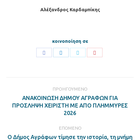
Αλέξανδρος Καρδαμπίκης
κοινοποίηση σε
Share
Share
Share
Share
on
on
on
on
Facebook
LinkedIn
Twitter
Pinterest
Post
ΠΡΟΗΓΟΎΜΕΝΟ
navigation
ΑΝΑΚΟΙΝΩΣΗ ΔΗΜΟΥ ΑΓΡΑΦΩΝ ΓΙΑ
Previous
ΠΡΟΣΛΗΨΗ ΧΕΙΡΙΣΤΗ ΜΕ ΑΠΟ ΠΛΗΜΜΥΡΕΣ
post:
2026
ΕΠΌΜΕΝΟ
Ο Δήμος Αγράφων τίμησε την ιστορία, τη μνήμη