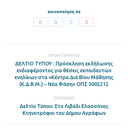
κοινοποίηση σε
Share
Share
Share
Share
on
on
on
on
Facebook
LinkedIn
Twitter
Pinterest
Post
ΠΡΟΗΓΟΎΜΕΝΟ
navigation
ΔΕΛΤΙΟ ΤΥΠΟΥ : Πρόσκληση εκδήλωσης
ενδιαφέροντος για θέσεις εκπαιδευτών
Previous
ενηλίκων στα «Κέντρα Διά Βίου Μάθησης
post:
(Κ.Δ.Β.Μ.) – Νέα Φάση» ΟΠΣ 5002212
ΕΠΌΜΕΝΟ
Δελτίο Τύπου: Στο Λιβάδι Ελασσόνας
Next
Κτηνοτρόφοι του Δήμου Αγράφων
post: