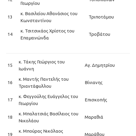
Γεωργίου
κ. Βασιλείου Αθανάσιος του
13
Τριποτάμου
Κωνσταντίνου
κ. Τσιτσικάος Χρίστος του
14
Τροβάτου
Επαμεινώνδα
κ. Τάκης Γεώργιος του
15
Αγ. Δημητρίου
Ιωάννη
κ. Μαντής Παντελής του
16
Βίνιανης
Τριαντάφυλλου
κ. Φεγγούλης Ευάγγελος του
17
Επισκοπής
Γεωργίου
κ. Μπαλατσιάς Βασίλειος του
18
Μαραθιά
Νικολάου
κ. Μπούρας Νικόλαος
19
Μαράθου