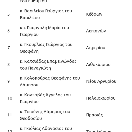
του Ευθυμίου
κ. Βασιλείου Γεώργιος του
5
Κέδρων
Βασιλείου
κα. Γεωργαλή Μαρία του
6
Λεπιανών
Γεωργίου
κ. Γκούρλιας Γεώργιος του
7
Λημερίου
Θεοφάνη
κ. Κατσιάδας Επαμεινώνδας
8
Λιθοχωρίου
του Παναγιώτη
κ. Κολοκούρας Θεοφάνης του
9
Νέου Αργυρίου
Λάμπρου
κ. Κοντοβάς Άγγελος του
10
Παλαιοχωρίου
Γεωργίου
κ. Τσιούνης Λάμπρος του
11
Πρασιάς
Θεοδοσίου
κ. Γκιόλιας Αθανάσιος του
12
Τοπολιάνων