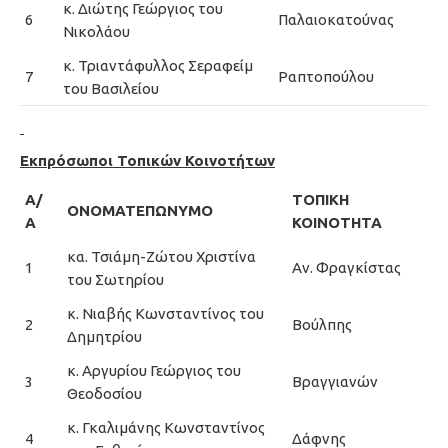
κ. Διώτης Γεώργιος του
6
Παλαιοκατούνας
Νικολάου
κ. Τριαντάφυλλος Σεραφείμ
7
Ραπτοπούλου
του Βασιλείου
Εκπρόσωποι Τοπικών Κοινοτήτων
Α/
ΤΟΠΙΚΗ
ΟΝΟΜΑΤΕΠΩΝΥΜΟ
Α
ΚΟΙΝΟΤΗΤΑ
κα. Τσιάμη-Ζώτου Χριστίνα
1
Αν. Φραγκίστας
του Σωτηρίου
κ. Νιαβής Κωνσταντίνος του
2
Βούλπης
Δημητρίου
κ. Αργυρίου Γεώργιος του
3
Βραγγιανών
Θεοδοσίου
κ. Γκαλιμάνης Κωνσταντίνος
4
Δάφνης