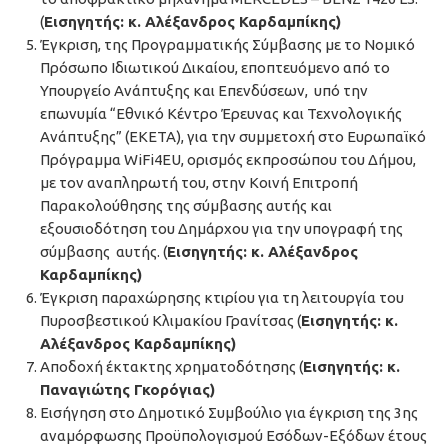
(
Εισηγητής: κ. Αλέξανδρος Καρδαμπίκης)
Έγκριση, της Προγραμματικής Σύμβασης με τo Νομικό
Πρόσωπο Ιδιωτικού Δικαίου, εποπτευόμενο από το
Υπουργείο Ανάπτυξης και Επενδύσεων, υπό την
επωνυμία “Εθνικό Κέντρο Έρευνας και Τεχνολογικής
Ανάπτυξης” (ΕΚΕΤΑ), για την συμμετοχή στο Ευρωπαϊκό
Πρόγραμμα WiFi4EU, ορισμός εκπροσώπου του Δήμου,
με τον αναπληρωτή του, στην Κοινή Επιτροπή
Παρακολούθησης της σύμβασης αυτής και
εξουσιοδότηση του Δημάρχου για την υπογραφή της
σύμβασης αυτής. (
Εισηγητής: κ. Αλέξανδρος
Καρδαμπίκης)
Έγκριση παραχώρησης κτιρίου για τη λειτουργία του
Πυροσβεστικού Κλιμακίου Γρανίτσας (
Εισηγητής: κ.
Αλέξανδρος Καρδαμπίκης)
Αποδοχή έκτακτης χρηματοδότησης (
Εισηγητής: κ.
Παναγιώτης Γκορόγιας)
Εισήγηση στο Δημοτικό Συμβούλιο για έγκριση της 3ης
αναμόρφωσης Προϋπολογισμού Εσόδων-Εξόδων έτους