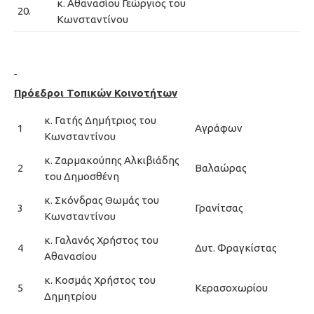
κ. Αθανασίου Γεώργιος του
20.
Κωνσταντίνου
Πρόεδροι Τοπικών Κοινοτήτων
κ. Γατής Δημήτριος του
1
Αγράφων
Κωνσταντίνου
κ. Ζαρμακούπης Αλκιβιάδης
2
Βαλαώρας
του Δημοσθένη
κ. Σκόνδρας Θωμάς του
3
Γρανίτσας
Κωνσταντίνου
κ. Γαλανός Χρήστος του
4
Δυτ. Φραγκίστας
Αθανασίου
κ. Κοσμάς Χρήστος του
5
Κερασοχωρίου
Δημητρίου