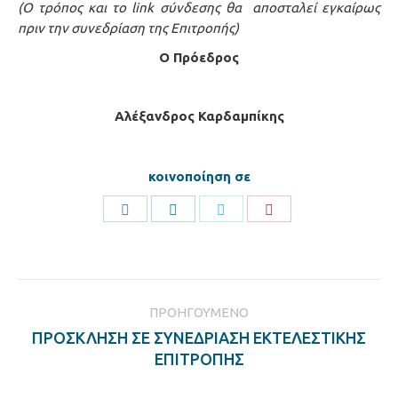
(Ο τρόπος και το
link σύνδεσης θα αποσταλεί εγκαίρως
πριν την συνεδρίαση της Επιτροπής)
O Πρόεδρος
Αλέξανδρος Καρδαμπίκης
κοινοποίηση σε
Share
Share
Share
Share
on
on
on
on
Facebook
LinkedIn
Twitter
Pinterest
Post
ΠΡΟΗΓΟΎΜΕΝΟ
navigation
ΠΡΟΣΚΛΗΣΗ ΣΕ ΣΥΝΕΔΡΙΑΣΗ ΕΚΤΕΛΕΣΤΙΚΗΣ
Previous
ΕΠΙΤΡΟΠΗΣ
post: