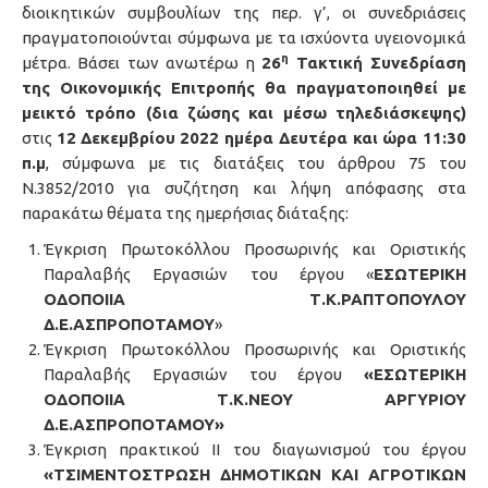
διοικητικών συμβουλίων της περ. γ’, οι συνεδριάσεις
πραγματοποιούνται σύμφωνα με τα ισχύοντα υγειονομικά
η
μέτρα. Βάσει των ανωτέρω η
26
Τακτική Συνεδρίαση
της Οικονομικής Επιτροπής θα πραγματοποιηθεί με
μεικτό τρόπο (δια ζώσης και μέσω τηλεδιάσκεψης)
στις
12
Δεκεμβρίου
2022 ημέρα Δευτέρα και ώρα 11:30
π.μ
, σύμφωνα με τις διατάξεις του άρθρου 75 του
Ν.3852/2010 για συζήτηση και λήψη απόφασης στα
παρακάτω θέματα της ημερήσιας διάταξης:
Έγκριση Πρωτοκόλλου Προσωρινής και Οριστικής
Παραλαβής Εργασιών του έργου «
ΕΣΩΤΕΡΙΚΗ
ΟΔΟΠΟΙΙΑ Τ.Κ.ΡΑΠΤΟΠΟΥΛΟΥ
Δ.Ε.ΑΣΠΡΟΠΟΤΑΜΟΥ
»
Έγκριση Πρωτοκόλλου Προσωρινής και Οριστικής
Παραλαβής Εργασιών του έργου
«ΕΣΩΤΕΡΙΚΗ
ΟΔΟΠΟΙΙΑ Τ.Κ.ΝΕΟΥ ΑΡΓΥΡΙΟΥ
Δ.Ε.ΑΣΠΡΟΠΟΤΑΜΟΥ»
Έγκριση πρακτικού ΙΙ του διαγωνισμού του έργου
«ΤΣΙΜΕΝΤΟΣΤΡΩΣΗ ΔΗΜΟΤΙΚΩΝ ΚΑΙ ΑΓΡΟΤΙΚΩΝ