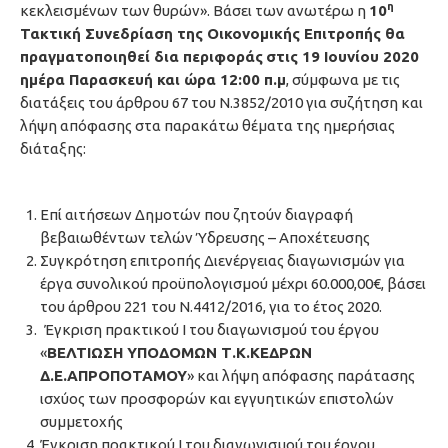
η
κεκλεισμένων των θυρών». Βάσει των ανωτέρω η
10
Τακτική Συνεδρίαση της Οικονομικής Επιτροπής θα
πραγματοποιηθεί δια περιφοράς
στις 19 Ιουνίου 2020
ημέρα Παρασκευή και ώρα 12:00 π.μ
, σύμφωνα με τις
διατάξεις του άρθρου 67 του Ν.3852/2010 για συζήτηση και
λήψη απόφασης στα παρακάτω θέματα της ημερήσιας
διάταξης:
Επί αιτήσεων Δημοτών που ζητούν διαγραφή
βεβαιωθέντων τελών Ύδρευσης – Αποχέτευσης
Συγκρότηση επιτροπής Διενέργειας διαγωνισμών για
έργα συνολικού προϋπολογισμού μέχρι 60.000,00€, βάσει
του άρθρου 221 του Ν.4412/2016, για το έτος 2020.
Έγκριση πρακτικού Ι του διαγωνισμού του έργου
«
ΒΕΛΤΙΩΣΗ ΥΠΟΔΟΜΩΝ Τ.Κ.ΚΕΔΡΩΝ
Δ.Ε.ΑΠΡΟΠΟΤΑΜΟΥ
» και λήψη απόφασης παράτασης
ισχύος των προσφορών και εγγυητικών επιστολών
συμμετοχής
Έγκριση πρακτικού Ι του διαγωνισμού του έργου