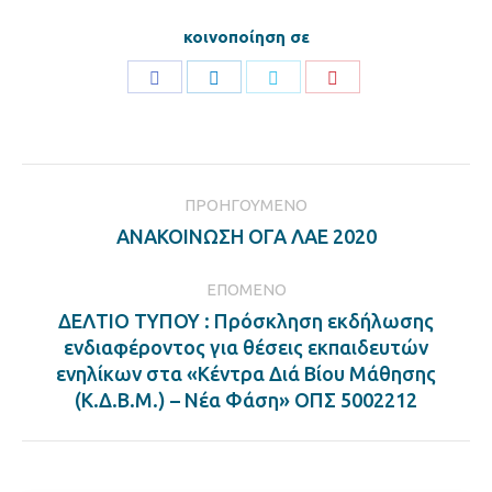
κοινοποίηση σε
Share
Share
Share
Share
on
on
on
on
Facebook
LinkedIn
Twitter
Pinterest
Post
ΠΡΟΗΓΟΎΜΕΝΟ
navigation
Previous
ΑΝΑΚΟΙΝΩΣΗ ΟΓΑ ΛΑΕ 2020
post:
ΕΠΌΜΕΝΟ
ΔΕΛΤΙΟ ΤΥΠΟΥ : Πρόσκληση εκδήλωσης
ενδιαφέροντος για θέσεις εκπαιδευτών
Next
ενηλίκων στα «Κέντρα Διά Βίου Μάθησης
post:
(Κ.Δ.Β.Μ.) – Νέα Φάση» ΟΠΣ 5002212