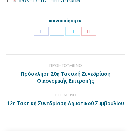
ΠΡΟΚΗΡΥΞΗ ΣΤΗΝ ΕΥΡ ΕΦΗΜ.
κοινοποίηση σε
Share
Share
Share
Share
on
on
on
on
Facebook
LinkedIn
Twitter
Pinterest
Post
ΠΡΟΗΓΟΎΜΕΝΟ
navigation
Πρόσκληση 20η Τακτική Συνεδρίαση
Previous
Οικονομικής Επιτροπής
post:
ΕΠΌΜΕΝΟ
Next
12η Τακτική Συνεδρίαση Δημοτικού Συμβουλίου
post: