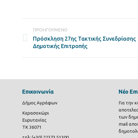
on
Faceb
Post
ΠΡΟΗΓΟΎΜΕΝΟ
navigation
Πρόσκληση 27ης Τακτικής Συνεδρίασης
Previous
Δημοτικής Επιτροπής
post:
Επικοινωνία
Νέο Ema
Δήμος Αγράφων
Για την 
αποτελε
Κερασοχώρι
των δημο
Ευρυτανίας
mail αποκ
ΤΚ 36071
δημοτολο
τηλ: (+30) 22373 51300