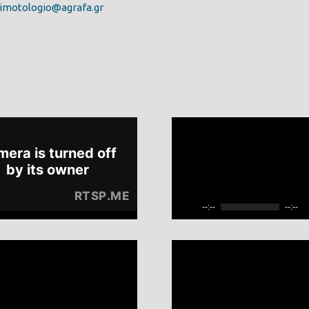
imotologio@agrafa.gr
--:--
--:--