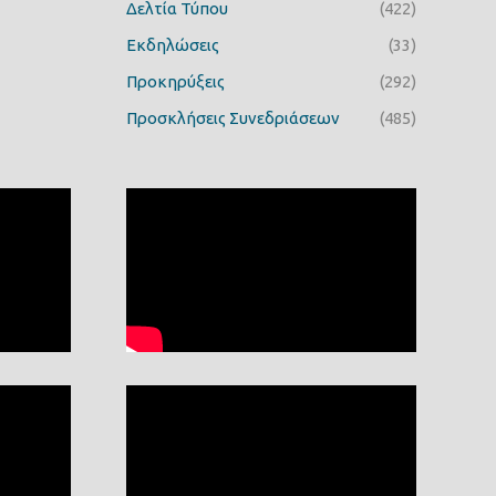
Δελτία Τύπου
(422)
Εκδηλώσεις
(33)
Προκηρύξεις
(292)
Προσκλήσεις Συνεδριάσεων
(485)