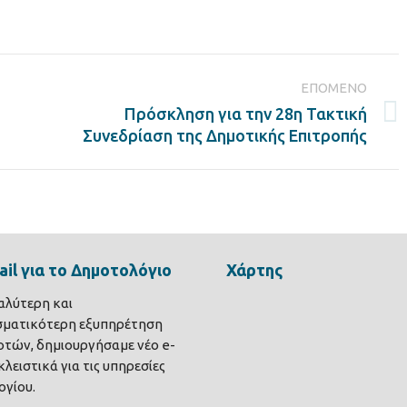
on
on
on
ook
LinkedIn
Twitter
Pinterest
ΕΠΌΜΕΝΟ
Πρόσκληση για την 28η Τακτική
Next
Συνεδρίαση της Δημοτικής Επιτροπής
post:
il για το Δημοτολόγιο
Χάρτης
καλύτερη και
σματικότερη εξυπηρέτηση
τών, δημιουργήσαμε νέο e-
λειστικά για τις υπηρεσίες
γίου.