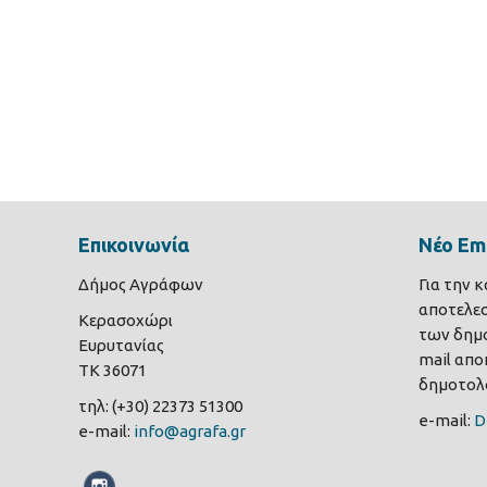
Επικοινωνία
Νέο Ema
Δήμος Αγράφων
Για την 
αποτελε
Κερασοχώρι
των δημο
Ευρυτανίας
mail αποκ
ΤΚ 36071
δημοτολο
τηλ: (+30) 22373 51300
e-mail:
D
e-mail:
info@agrafa.gr