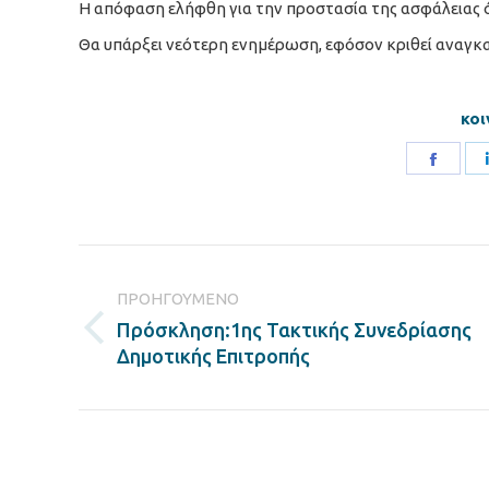
Η απόφαση ελήφθη για την προστασία της ασφάλειας 
Θα υπάρξει νεότερη ενημέρωση, εφόσον κριθεί αναγκα
κοι
Share
on
Faceb
Post
navigation
ΠΡΟΗΓΟΎΜΕΝΟ
Πρόσκληση:1ης Τακτικής Συνεδρίασης
Previous
Δημοτικής Επιτροπής
post: