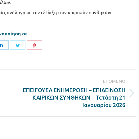
όλων.
ίο, ανάλογα με την εξέλιξη των καιρικών συνθηκών.
νοποίηση σε
Share
Share
Share
on
on
on
ook
LinkedIn
Twitter
Pinterest
ΕΠΌΜΕΝΟ
ΕΠΕΙΓΟΥΣΑ ΕΝΗΜΕΡΩΣΗ – ΕΠΙΔΕΙΝΩΣΗ
Next
ΚΑΙΡΙΚΩΝ ΣΥΝΘΗΚΩΝ – Τετάρτη 21
post:
Ιανουαρίου 2026