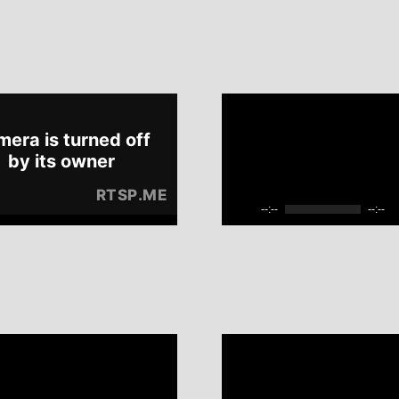
--:--
--:--