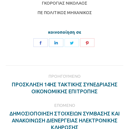
ΓΚΟΡΟΓΙΑΣ ΝΙΚΟΛΑΟΣ
ΠΕ ΠΟΛΙΤΙΚΟΣ ΜΗΧΑΝΙΚΟΣ
κοινοποίηση σε
Share
Share
Share
Share
on
on
on
on
Facebook
LinkedIn
Twitter
Pinterest
Post
ΠΡΟΗΓΟΎΜΕΝΟ
navigation
ΠΡΟΣΚΛΗΣΗ 14ΗΣ ΤΑΚΤΙΚΗΣ ΣΥΝΕΔΡΙΑΣΗΣ
Previous
ΟΙΚΟΝΟΜΙΚΗΣ ΕΠΙΤΡΟΠΗΣ
post:
ΕΠΌΜΕΝΟ
ΔΗΜΟΣΙΟΠΟΙΗΣΗ ΣΤΟΙΧΕΙΩΝ ΣΥΜΒΑΣΗΣ ΚΑΙ
Next
ΑΝΑΚΟΙΝΩΣΗ ΔΙΕΝΕΡΓΕΙΑΣ ΗΛΕΚΤΡΟΝΙΚΗΣ
post:
ΚΛΗΡΩΣΗΣ