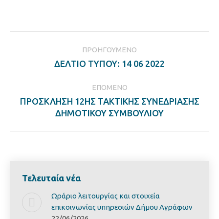
on
on
on
on
Facebook
LinkedIn
Twitter
Pinterest
Post
ΠΡΟΗΓΟΎΜΕΝΟ
navigation
Previous
ΔΕΛΤΙΟ ΤΥΠΟΥ: 14 06 2022
post:
ΕΠΌΜΕΝΟ
ΠΡΟΣΚΛΗΣΗ 12ΗΣ ΤΑΚΤΙΚΗΣ ΣΥΝΕΔΡΙΑΣΗΣ
Next
ΔΗΜΟΤΙΚΟΥ ΣΥΜΒΟΥΛΙΟΥ
post:
Τελευταία νέα
Ωράριο λειτουργίας και στοιχεία
επικοινωνίας υπηρεσιών Δήμου Αγράφων
22/06/2026