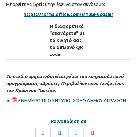
Μπορείτε να βρείτε την έρευνα στον σύνδεσμο:
https
://
forms
.
office
.
com
/
r
/
YJGFucg
3
mf
Ή διαφορετικά
“σκανάρετε” με
το κινητό σας
το διπλανό
QR
code:
Το σχέδιο χρηματοδοτείται μέσω του χρηματοδοτικού
προγράμματος «Δράσεις Περιβαλλοντικού Ισοζυγίου»
του Πράσινου Ταμείου.
ΕΝΗΜΕΡΩΤΙΚΟ ΕΝΤΥΠΟ_ΣΦΗΟ ΔΗΜΟΥ ΑΓΡΑΦΩΝ
κοινοποίηση σε
Share
Share
Share
Share