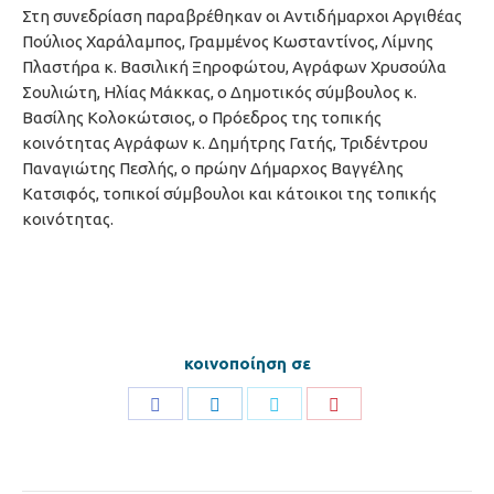
Στη συνεδρίαση παραβρέθηκαν οι Αντιδήμαρχοι Αργιθέας
Πούλιος Χαράλαμπος, Γραμμένος Κωσταντίνος, Λίμνης
Πλαστήρα κ. Βασιλική Ξηροφώτου, Αγράφων Χρυσούλα
Σουλιώτη, Ηλίας Μάκκας, ο Δημοτικός σύμβουλος κ.
Βασίλης Κολοκώτσιος, ο Πρόεδρος της τοπικής
κοινότητας Αγράφων κ. Δημήτρης Γατής, Τριδέντρου
Παναγιώτης Πεσλής, ο πρώην Δήμαρχος Βαγγέλης
Κατσιφός, τοπικοί σύμβουλοι και κάτοικοι της τοπικής
κοινότητας.
κοινοποίηση σε
Share
Share
Share
Share
on
on
on
on
Facebook
LinkedIn
Twitter
Pinterest