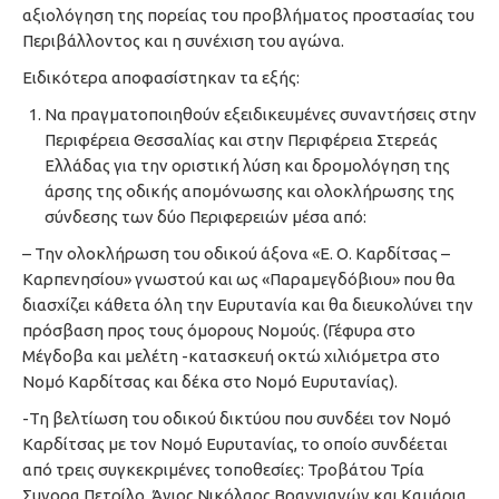
αξιολόγηση της πορείας του προβλήματος προστασίας του
Περιβάλλοντος και η συνέχιση του αγώνα.
Ειδικότερα αποφασίστηκαν τα εξής:
Να πραγματοποιηθούν εξειδικευμένες συναντήσεις στην
Περιφέρεια Θεσσαλίας και στην Περιφέρεια Στερεάς
Ελλάδας για την οριστική λύση και δρομολόγηση της
άρσης της οδικής απομόνωσης και ολοκλήρωσης της
σύνδεσης των δύο Περιφερειών μέσα από:
– Την ολοκλήρωση του οδικού άξονα «Ε. Ο. Καρδίτσας –
Καρπενησίου» γνωστού και ως «Παραμεγδόβιου» που θα
διασχίζει κάθετα όλη την Ευρυτανία και θα διευκολύνει την
πρόσβαση προς τους όμορους Νομούς. (Γέφυρα στο
Μέγδοβα και μελέτη -κατασκευή οκτώ χιλιόμετρα στο
Νομό Καρδίτσας και δέκα στο Νομό Ευρυτανίας).
-Τη βελτίωση του οδικού δικτύου που συνδέει τον Νομό
Καρδίτσας με τον Νομό Ευρυτανίας, το οποίο συνδέεται
από τρεις συγκεκριμένες τοποθεσίες: Τροβάτου Τρία
Συνορα Πετρίλο, Άγιος Νικόλαος Βραγγιανών και Καμάρια