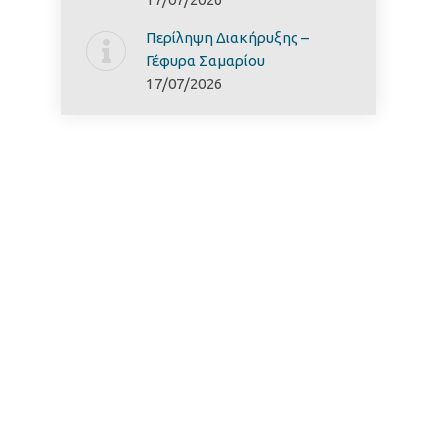
Περίληψη Διακήρυξης –
Γέφυρα Σαμαρίoυ
17/07/2026