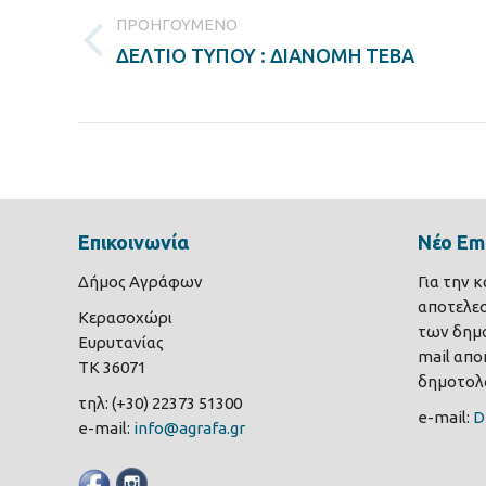
navigation
ΠΡΟΗΓΟΎΜΕΝΟ
Previous
ΔΕΛΤΙΟ ΤΥΠΟΥ : ΔΙΑΝΟΜΗ ΤΕΒΑ
post:
Επικοινωνία
Νέο Ema
Δήμος Αγράφων
Για την 
αποτελε
Κερασοχώρι
των δημο
Ευρυτανίας
mail αποκ
ΤΚ 36071
δημοτολο
τηλ: (+30) 22373 51300
e-mail:
D
e-mail:
info@agrafa.gr