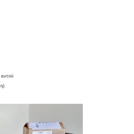
α αυτού
ση)