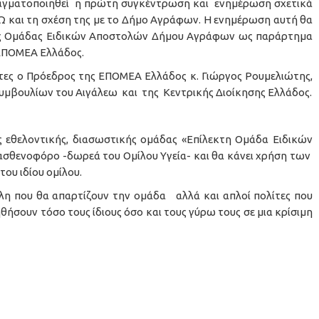
 πραγματοποιηθεί η πρώτη συγκέντρωση και ενημέρωση σχετικά
 και τη σχέση της με το Δήμο Αγράφων. Η ενημέρωση αυτή θα
της Ομάδας Ειδικών Αποστολών Δήμου Αγράφων ως παράρτημα
 ΕΠΟΜΕΑ Ελλάδος.
ντες ο Πρόεδρος της ΕΠΟΜΕΑ Ελλάδος κ. Γιώργος Ρουμελιώτης,
υμβουλίων του Αιγάλεω και της Κεντρικής Διοίκησης Ελλάδος.
 εθελοντικής, διασωστικής ομάδας «Επίλεκτη Ομάδα Ειδικών
σθενοφόρο -δωρεά του Ομίλου Υγεία- και θα κάνει χρήση των
υ ιδίου ομίλου.
έλη που θα απαρτίζουν την ομάδα αλλά και απλοί πολίτες που
θήσουν τόσο τους ίδιους όσο και τους γύρω τους σε μια κρίσιμη