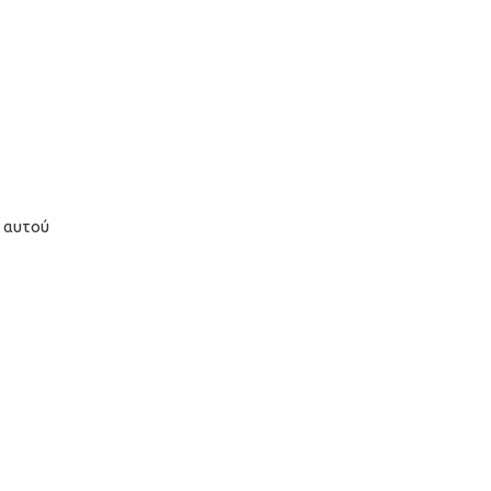
α αυτού