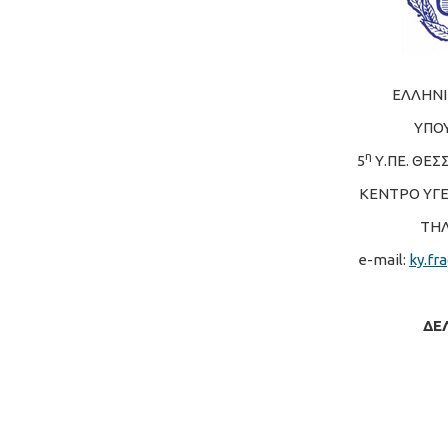
ΕΛΛΗΝΙ
ΥΠΟΥ
η
5
Υ.ΠΕ. ΘΕΣ
ΚΕΝΤΡΟ ΥΓΕ
ΤΗΛ
e-mail:
ky.fr
ΔΕ