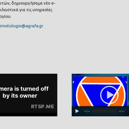
τών, δημιουργήσαμε νέο e-
λειστικά για τις υπηρεσίες
γίου.
imotologio@agrafa.gr
--:--
--:--