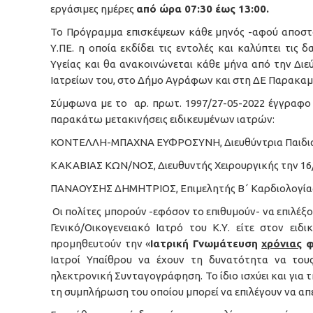
εργάσιμες ημέρες
από ώρα 07:30 έως 13:00.
Το Πρόγραμμα επισκέψεων κάθε μηνός -αφού αποστα
Υ.ΠΕ. η οποία εκδίδει τις εντολές και καλύπτει τις
Υγείας και θα ανακοινώνεται κάθε μήνα από την Δι
Ιατρείων του, στο Δήμο Αγράφων και στη ΔΕ Παρακαμ
Σύμφωνα με το αρ. πρωτ. 1997/27-05-2022 έγγραφο 
παρακάτω μετακινήσεις ειδικευμένων ιατρών:
ΚΟΝΤΕΛΛΗ-ΜΠΑΧΝΑ ΕΥΦΡΟΣΥΝΗ, Διευθύντρια Παιδιατ
ΚΑΚΑΒΙΑΣ ΚΩΝ/ΝΟΣ, Διευθυντής Χειρουργικής την 16/
ΠΑΝΑΟΥΣΗΣ ΔΗΜΗΤΡΙΟΣ, Επιμελητής Β΄ Καρδιολογίας τ
Οι πολίτες μπορούν -εφόσον το επιθυμούν- να επιλέξο
Γενικό/Οικογενειακό Ιατρό του Κ.Υ. είτε στον ειδ
προμηθευτούν την «
Ιατρική Γνωμάτευση
χρόνιας
φ
Ιατροί Υπαίθρου να έχουν τη δυνατότητα να του
ηλεκτρονική Συνταγογράφηση. Το ίδιο ισχύει και για 
τη συμπλήρωση του οποίου μπορεί να επιλέγουν να απε