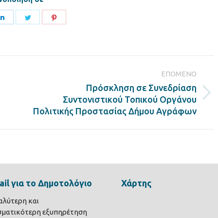
Share
Share
Share
on
on
on
ook
LinkedIn
Twitter
Pinterest
ΕΠΌΜΕΝΟ
Πρόσκληση σε Συνεδρίαση
Next
Συντονιστικού Τοπικού Οργάνου
post:
Πολιτικής Προστασίας Δήμου Αγράφων
il για το Δημοτολόγιο
Χάρτης
καλύτερη και
σματικότερη εξυπηρέτηση