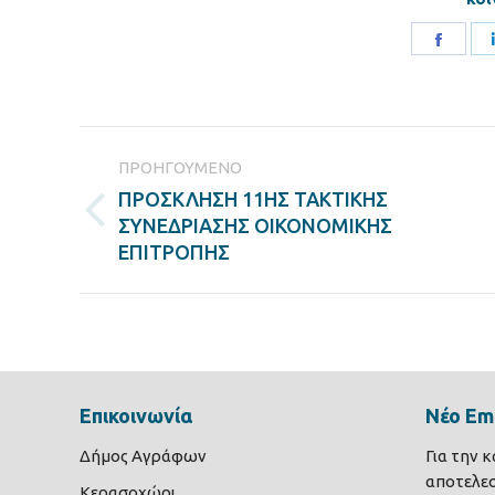
Share
on
Faceb
Post
ΠΡΟΗΓΟΎΜΕΝΟ
navigation
ΠΡΟΣΚΛΗΣΗ 11ΗΣ ΤΑΚΤΙΚΗΣ
Previous
ΣΥΝΕΔΡΙΑΣΗΣ ΟΙΚΟΝΟΜΙΚΗΣ
post:
ΕΠΙΤΡΟΠΗΣ
Επικοινωνία
Νέο Ema
Δήμος Αγράφων
Για την 
αποτελε
Κερασοχώρι