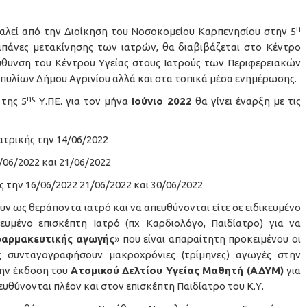
η
λεί από την Διοίκηση του Νοσοκομείου Καρπενησίου στην 5
 δαπάνες μετακίνησης των ιατρών, θα διαβιβάζεται στο Κέντρο
εύθυνση του Κέντρου Υγείας στους Ιατρούς των Περιφερειακών
πυλίων Δήμου Αγρινίου αλλά και στα τοπικά μέσα ενημέρωσης.
ης
της 5
Υ.ΠΕ. για τον μήνα
Ιούνιο 2022
θα γίνει έναρξη με τις
ρικής την 14/06/2022
06/2022 και 21/06/2022
ην 16/06/2022 21/06/2022 και 30/06/2022
υν ως θεράποντα ιατρό και να απευθύνονται είτε σε ειδικευμένο
ικευμένο επισκέπτη Ιατρό (πχ Καρδιολόγο, Παιδίατρο) για να
αρμακευτικής αγωγής
» που είναι απαραίτητη προκειμένου οι
ς συνταγογραφήσουν μακροχρόνιες (τρίμηνες) αγωγές στην
την έκδοση του
Ατομικού Δελτίου Υγείας Μαθητή (ΑΔΥΜ)
για
υθύνονται πλέον και στον επισκέπτη Παιδίατρο του Κ.Υ.