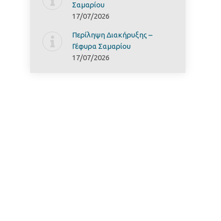
Σαμαρίoυ
17/07/2026
Περίληψη Διακήρυξης –
Γέφυρα Σαμαρίoυ
17/07/2026