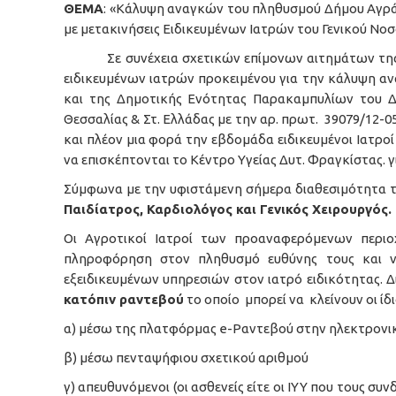
ΘΕΜΑ
: «Κάλυψη αναγκών του πληθυσμού Δήμου Αγρ
με μετακινήσεις Ειδικευμένων Ιατρών του Γενικού Νο
Σε συνέχεια σχετικών επίμονων αιτημάτων της Δ/ν
ειδικευμένων ιατρών προκειμένου για την κάλυψη 
και της Δημοτικής Ενότητας Παρακαμπυλίων του Δή
Θεσσαλίας & Στ. Ελλάδας με την αρ. πρωτ. 39079/12-
και πλέον μια φορά την εβδομάδα ειδικευμένοι Ιατρο
να επισκέπτονται το Κέντρο Υγείας Δυτ. Φραγκίστας. γ
Σύμφωνα με την υφιστάμενη σήμερα διαθεσιμότητα το
Παιδίατρος, Καρδιολόγος και Γενικός Χειρουργός.
Οι Αγροτικοί Ιατροί των προαναφερόμενων περι
πληροφόρηση στον πληθυσμό ευθύνης τους και ν
εξειδικευμένων υπηρεσιών στον ιατρό ειδικότητας. Δι
κατόπιν ραντεβού
το οποίο μπορεί να κλείνουν οι ίδ
α) μέσω της πλατφόρμας e-Ραντεβού στην ηλεκτρονι
β) μέσω πενταψήφιου σχετικού αριθμού
γ) απευθυνόμενοι (οι ασθενείς είτε οι ΙΥΥ που τους συ