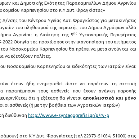
άφων και Δημοτικής Ενότητας Παρακαμπυλίων Δήμου Αγρινίου
σοκομείου Καρπενησίου στο Κ.Υ Δυτ. Φραγκίστας»
σης του Κέντρου Υγείας Δυτ. Φραγκίστας για μετακινήσεις
αναγκών του πληθυσμού της περιοχής του Δήμου Αγράφων αλλά
ης
μου Αγρινίου, η Διοίκηση της 5
Υγειονομικής Περιφέρειας
05-2022 Οδηγία της προχώρησε στην ικανοποίηση του αιτήματος
ί του Νοσοκομείου Καρπενησίου θα πρέπει να μετακινούνται και
ια να εξετάζουν πολίτες.
υ Νοσοκομείου Καρπενησίου οι ειδικότητες των ιατρών είναι:
οχών έχουν ήδη ενημερωθεί ώστε να παρέχουν τη σχετική
α παραπέμπουν τους ασθενείς που έχουν ανάγκη παροχής
ευκρινίζεται ότι η εξέταση θα γίνεται
αποκλειστικά και μόνο
ιοι οι ασθενείς (ή με την βοήθεια των Αγροτικών Ιατρών)
κή διεύθυνση
http://www.e-syntagografisi.gr/p/rv-p
νδράμουν) στο Κ.Υ Δυτ. Φραγκίστας (τηλ 22373-51034, 51000) στις