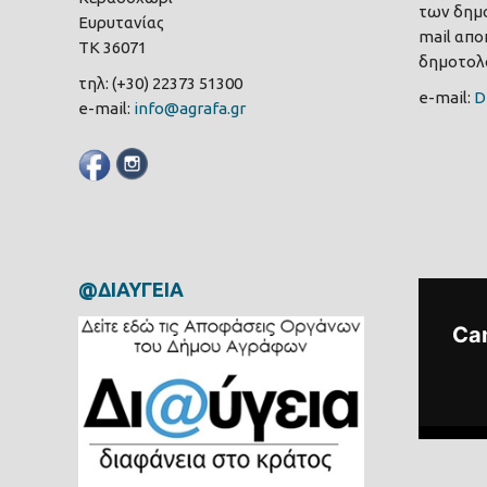
των δημο
Ευρυτανίας
mail αποκ
ΤΚ 36071
δημοτολο
τηλ: (+30) 22373 51300
e-mail:
D
e-mail:
info@agrafa.gr
@ΔΙΑΥΓΕΙΑ