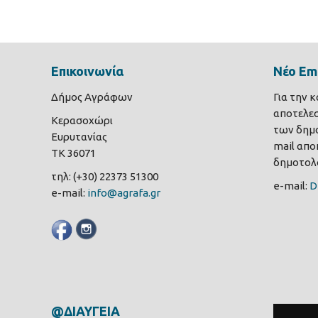
Επικοινωνία
Νέο Ema
Δήμος Αγράφων
Για την 
αποτελε
Κερασοχώρι
των δημο
Ευρυτανίας
mail αποκ
ΤΚ 36071
δημοτολο
τηλ: (+30) 22373 51300
e-mail:
D
e-mail:
info@agrafa.gr
@ΔΙΑΥΓΕΙΑ