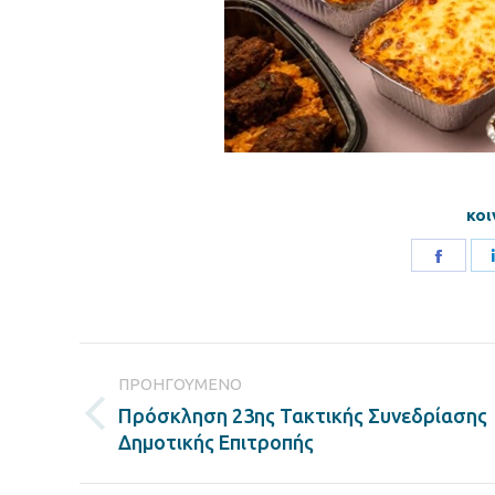
κοι
Share
on
Faceb
Post
ΠΡΟΗΓΟΎΜΕΝΟ
navigation
Πρόσκληση 23ης Τακτικής Συνεδρίασης
Previous
Δημοτικής Επιτροπής
post: