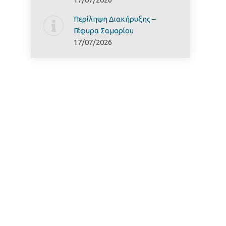
Περίληψη Διακήρυξης –
Γέφυρα Σαμαρίoυ
17/07/2026