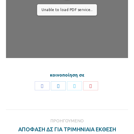
Unable to load PDF service..
κοινοποίηση σε
Share
Share
Share
Share
on
on
on
on
Facebook
LinkedIn
Twitter
Pinterest
Post
ΠΡΟΗΓΟΎΜΕΝΟ
navigation
ΑΠΟΦΑΣΗ ΔΣ ΓΙΑ ΤΡΙΜΗΝΙΑΙΑ ΕΚΘΕΣΗ