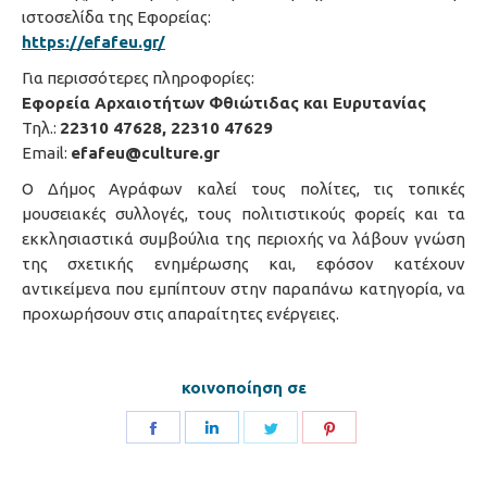
ιστοσελίδα της Εφορείας:
https://efafeu.gr/
Για περισσότερες πληροφορίες:
Εφορεία Αρχαιοτήτων Φθιώτιδας και Ευρυτανίας
Τηλ.:
22310 47628, 22310 47629
Email:
efafeu@culture.gr
Ο Δήμος Αγράφων καλεί τους πολίτες, τις τοπικές
μουσειακές συλλογές, τους πολιτιστικούς φορείς και τα
εκκλησιαστικά συμβούλια της περιοχής να λάβουν γνώση
της σχετικής ενημέρωσης και, εφόσον κατέχουν
αντικείμενα που εμπίπτουν στην παραπάνω κατηγορία, να
προχωρήσουν στις απαραίτητες ενέργειες.
κοινοποίηση σε
Share
Share
Share
Share
on
on
on
on