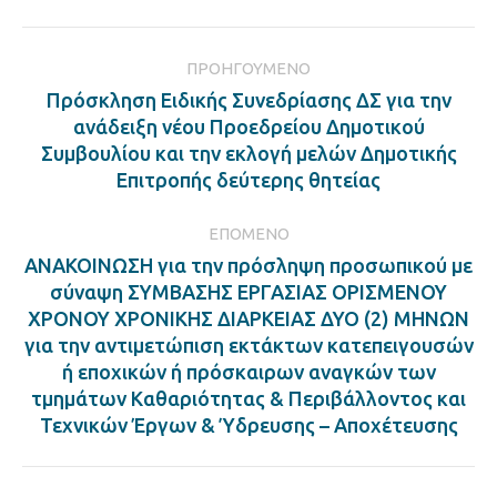
Facebook
LinkedIn
Twitter
Pinterest
Post
ΠΡΟΗΓΟΎΜΕΝΟ
navigation
Πρόσκληση Ειδικής Συνεδρίασης ΔΣ για την
ανάδειξη νέου Προεδρείου Δημοτικού
Previous
Συμβουλίου και την εκλογή μελών Δημοτικής
post:
Επιτροπής δεύτερης θητείας
ΕΠΌΜΕΝΟ
ΑΝΑΚΟΙΝΩΣΗ για την πρόσληψη προσωπικού με
σύναψη ΣΥΜΒΑΣΗΣ ΕΡΓΑΣΙΑΣ ΟΡΙΣΜΕΝΟΥ
ΧΡΟΝΟΥ ΧΡΟΝΙΚΗΣ ΔΙΑΡΚΕΙΑΣ ΔΥΟ (2) ΜΗΝΩΝ
Next
για την αντιμετώπιση εκτάκτων κατεπειγουσών
post:
ή εποχικών ή πρόσκαιρων αναγκών των
τμημάτων Καθαριότητας & Περιβάλλοντος και
Τεχνικών Έργων & Ύδρευσης – Αποχέτευσης